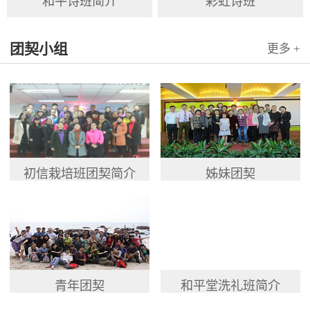
和平诗班简介
彩虹诗班
团契小组
更多 +
初信栽培班团契简介
姊妹团契
青年团契
和平堂洗礼班简介