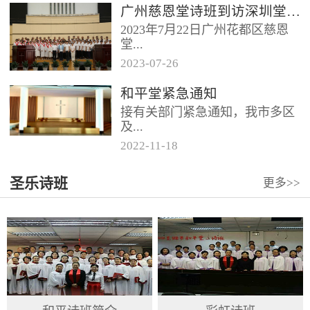
广州慈恩堂诗班到访深圳堂、和平堂
2023年7月22日广州花都区慈恩
堂...
2023
-
07
-
26
联合诗班在叶海莲牧师的带领
和平堂紧急通知
下，先后到访基督教和平堂、深
接有关部门紧急通知，我市多区
圳堂。 上午和平堂教...
及...
2022
-
11
-
18
罗湖区出现社会面疫情，目前情
圣乐诗班
更多>>
况比较复杂。基督教和平堂自11
月19日起，执行实施“双暂停”
措...