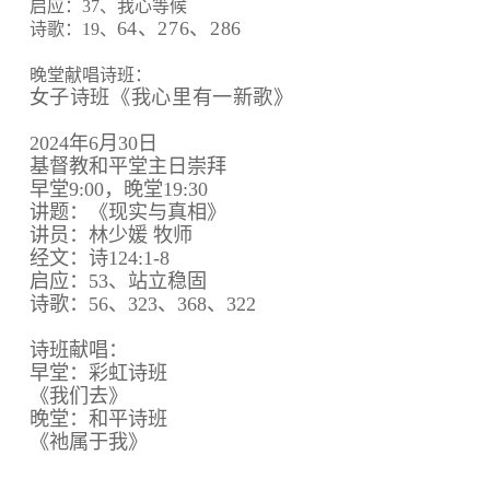
启应：37、我心等候
64、
276、
286
诗歌：19、
晚堂献唱诗班：
女子诗班《我心里有一新歌》
2024年6月30日
基督教和平堂主日崇拜
早堂9:00，晚堂19:30
讲题：《现实与真相》
讲员：林少媛 牧师
经文：诗124:1-8
启应：53、站立稳固
诗歌：56、323、368、322
诗班献唱：
早堂：彩虹诗班
《我们去》
晚堂：和平诗班
《祂属于我》