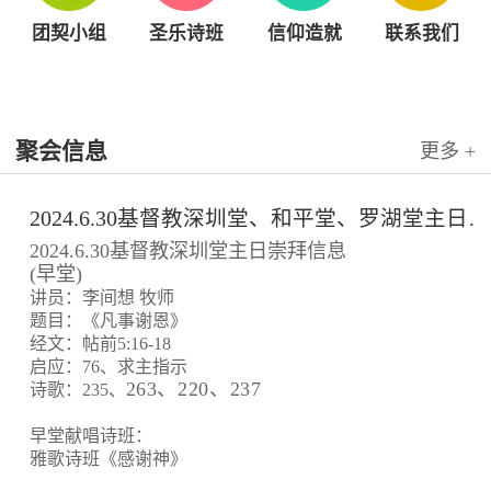
团契小组
圣乐诗班
信仰造就
联系我们
聚会信息
更多 +
2024.6.30基督教深圳堂、和平堂、罗湖堂主日崇拜信息
2024.6.30基督教深圳堂主日崇拜信息
(早堂)
讲员：李间想 牧师
题目：《凡事谢恩》
经文：帖前5:16-18
启应：76、求主指示
263、220、237
诗歌：235、
早堂献唱诗班：
雅歌诗班《感谢神》