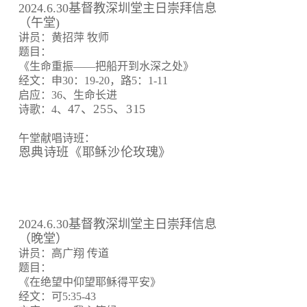
2024.6.30基督教深圳堂主日崇拜信息
（午堂)
讲员：黄招萍 牧师
题目：
《生命重振——把船开到水深之处》
经文：申30：19-20，路5：1-11
启应：36、生命长进
47、255、315
诗歌：4、
午堂献唱诗班：
恩典诗班《耶稣沙伦玫瑰》
2024.6.30基督教深圳堂主日崇拜信息
（晚堂）
讲员：高广翔 传道
题目：
《在绝望中仰望耶稣得平安》
经文：可5:35-43