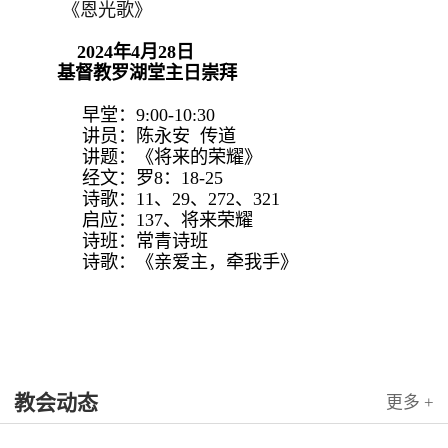
《恩光歌》
2024年4月28日
基督教罗湖堂主日崇拜
早堂：9:00-10:30
讲员：陈永安 传道
讲题：《将来的荣耀》
经文：罗8：18-25
诗歌：11、29、272、321
启应：137、将来荣耀
诗班：常青诗班
诗歌：《亲爱主，牵我手》
教会动态
更多 +