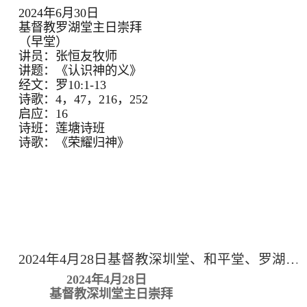
2024年6月30日
基督教罗湖堂主日崇拜
（早堂）
讲员：张恒友牧师
讲题：《认识神的义》
经文：罗10:1-13
诗歌：4，47，216，252
启应：16
诗班：莲塘诗班
诗歌：《荣耀归神》
2024年4月28日基督教深圳堂、和平堂、罗湖堂主日崇拜
2024年4月28日
基督教深圳堂主日崇拜