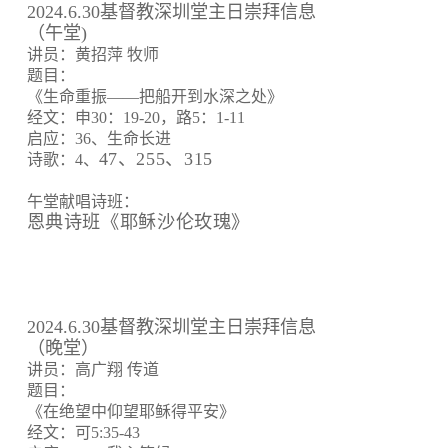
2024.6.30基督教深圳堂主日崇拜信息
（午堂)
讲员：黄招萍 牧师
题目：
《生命重振——把船开到水深之处》
经文：申30：19-20，路5：1-11
启应：36、生命长进
47、255、315
诗歌：4、
午堂献唱诗班：
恩典诗班《耶稣沙伦玫瑰》
2024.6.30基督教深圳堂主日崇拜信息
（晚堂）
讲员：高广翔 传道
题目：
《在绝望中仰望耶稣得平安》
经文：可5:35-43