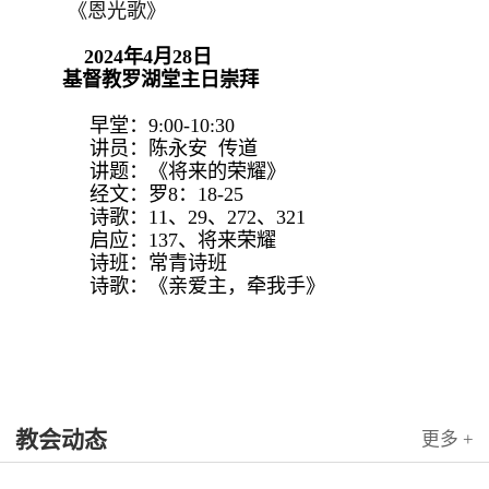
《恩光歌》
2024年4月28日
基督教罗湖堂主日崇拜
早堂：9:00-10:30
讲员：陈永安 传道
讲题：《将来的荣耀》
经文：罗8：18-25
诗歌：11、29、272、321
启应：137、将来荣耀
诗班：常青诗班
诗歌：《亲爱主，牵我手》
教会动态
更多 +