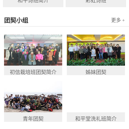
和平诗班简介
彩虹诗班
团契小组
更多 +
初信栽培班团契简介
姊妹团契
青年团契
和平堂洗礼班简介