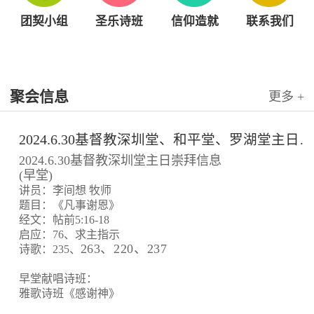
团契小组
圣乐诗班
信仰造就
联系我们
聚会信息
更多 +
2024.6.30基督教深圳堂、和平堂、罗湖堂主日崇拜信息
2024.6.30基督教深圳堂主日崇拜信息
(早堂)
讲员：李间想 牧师
题目：《凡事谢恩》
经文：帖前5:16-18
启应：76、求主指示
263、220、237
诗歌：235、
早堂献唱诗班：
雅歌诗班《感谢神》