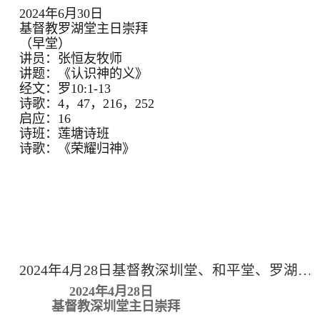
2024年6月30日
基督教罗湖堂主日崇拜
（早堂）
讲员：张恒友牧师
讲题：《认识神的义》
经文：罗10:1-13
诗歌：4，47，216，252
启应：16
诗班：莲塘诗班
诗歌：《荣耀归神》
2024年4月28日基督教深圳堂、和平堂、罗湖堂主日崇拜
2024年4月28日
基督教深圳堂主日崇拜