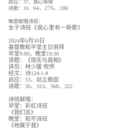
启应：37、我心等候
64、
276、
286
诗歌：19、
晚堂献唱诗班：
女子诗班《我心里有一新歌》
2024年6月30日
基督教和平堂主日崇拜
早堂9:00，晚堂19:30
讲题：《现实与真相》
讲员：林少媛 牧师
经文：诗124:1-8
启应：53、站立稳固
诗歌：56、323、368、322
诗班献唱：
早堂：彩虹诗班
《我们去》
晚堂：和平诗班
《祂属于我》