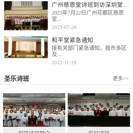
广州慈恩堂诗班到访深圳堂、和平堂
2023年7月22日广州花都区慈恩
堂...
2023
-
07
-
26
联合诗班在叶海莲牧师的带领
和平堂紧急通知
下，先后到访基督教和平堂、深
接有关部门紧急通知，我市多区
圳堂。 上午和平堂教...
及...
2022
-
11
-
18
罗湖区出现社会面疫情，目前情
圣乐诗班
更多>>
况比较复杂。基督教和平堂自11
月19日起，执行实施“双暂停”
措...