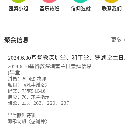
团契小组
圣乐诗班
信仰造就
联系我们
聚会信息
更多 +
2024.6.30基督教深圳堂、和平堂、罗湖堂主日崇拜信息
2024.6.30基督教深圳堂主日崇拜信息
(早堂)
讲员：李间想 牧师
题目：《凡事谢恩》
经文：帖前5:16-18
启应：76、求主指示
263、220、237
诗歌：235、
早堂献唱诗班：
雅歌诗班《感谢神》