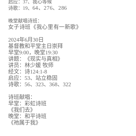
启应：37、我心等候
64、
276、
286
诗歌：19、
晚堂献唱诗班：
女子诗班《我心里有一新歌》
2024年6月30日
基督教和平堂主日崇拜
早堂9:00，晚堂19:30
讲题：《现实与真相》
讲员：林少媛 牧师
经文：诗124:1-8
启应：53、站立稳固
诗歌：56、323、368、322
诗班献唱：
早堂：彩虹诗班
《我们去》
晚堂：和平诗班
《祂属于我》