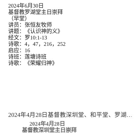
2024年6月30日
基督教罗湖堂主日崇拜
（早堂）
讲员：张恒友牧师
讲题：《认识神的义》
经文：罗10:1-13
诗歌：4，47，216，252
启应：16
诗班：莲塘诗班
诗歌：《荣耀归神》
2024年4月28日基督教深圳堂、和平堂、罗湖堂主日崇拜
2024年4月28日
基督教深圳堂主日崇拜