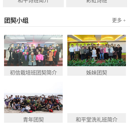
和平诗班简介
彩虹诗班
团契小组
更多 +
初信栽培班团契简介
姊妹团契
青年团契
和平堂洗礼班简介