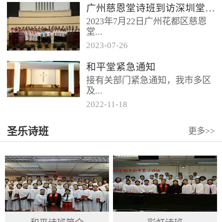
广州慈恩堂诗班到访深圳堂、和平堂
2023年7月22日广州花都区慈恩
堂...
2023
-
07
-
26
联合诗班在叶海莲牧师的带领
和平堂紧急通知
下，先后到访基督教和平堂、深
接有关部门紧急通知，我市多区
圳堂。 上午和平堂教...
及...
2022
-
11
-
18
罗湖区出现社会面疫情，目前情
圣乐诗班
更多>>
况比较复杂。基督教和平堂自11
月19日起，执行实施“双暂停”
措...