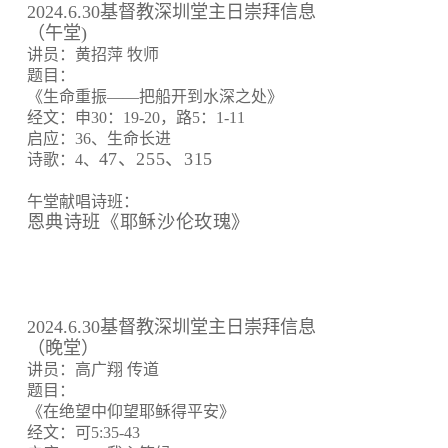
2024.6.30基督教深圳堂主日崇拜信息
（午堂)
讲员：黄招萍 牧师
题目：
《生命重振——把船开到水深之处》
经文：申30：19-20，路5：1-11
启应：36、生命长进
47、255、315
诗歌：4、
午堂献唱诗班：
恩典诗班《耶稣沙伦玫瑰》
2024.6.30基督教深圳堂主日崇拜信息
（晚堂）
讲员：高广翔 传道
题目：
《在绝望中仰望耶稣得平安》
经文：可5:35-43