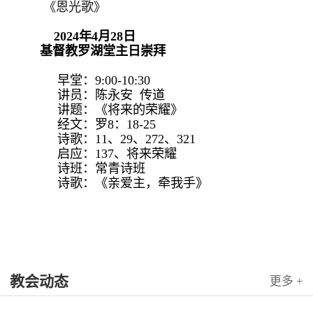
《恩光歌》
2024年4月28日
基督教罗湖堂主日崇拜
早堂：9:00-10:30
讲员：陈永安 传道
讲题：《将来的荣耀》
经文：罗8：18-25
诗歌：11、29、272、321
启应：137、将来荣耀
诗班：常青诗班
诗歌：《亲爱主，牵我手》
教会动态
更多 +