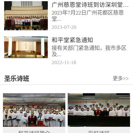
广州慈恩堂诗班到访深圳堂、和平堂
2023年7月22日广州花都区慈恩
堂...
2023
-
07
-
26
联合诗班在叶海莲牧师的带领
和平堂紧急通知
下，先后到访基督教和平堂、深
接有关部门紧急通知，我市多区
圳堂。 上午和平堂教...
及...
2022
-
11
-
18
罗湖区出现社会面疫情，目前情
圣乐诗班
更多>>
况比较复杂。基督教和平堂自11
月19日起，执行实施“双暂停”
措...