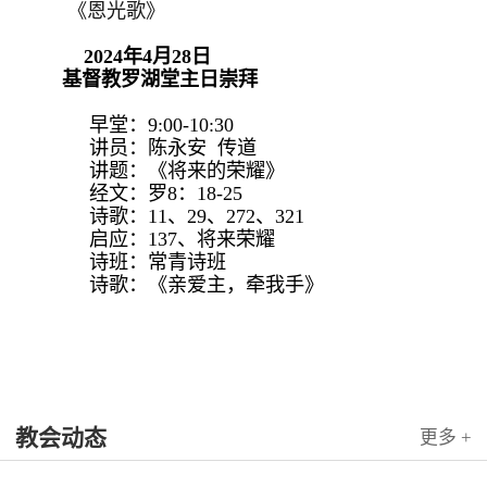
《恩光歌》
2024年4月28日
基督教罗湖堂主日崇拜
早堂：9:00-10:30
讲员：陈永安 传道
讲题：《将来的荣耀》
经文：罗8：18-25
诗歌：11、29、272、321
启应：137、将来荣耀
诗班：常青诗班
诗歌：《亲爱主，牵我手》
教会动态
更多 +