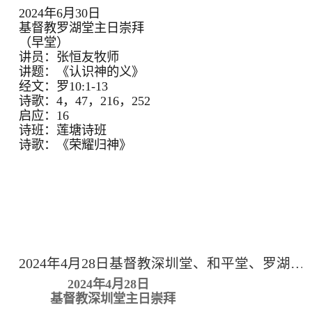
2024年6月30日
基督教罗湖堂主日崇拜
（早堂）
讲员：张恒友牧师
讲题：《认识神的义》
经文：罗10:1-13
诗歌：4，47，216，252
启应：16
诗班：莲塘诗班
诗歌：《荣耀归神》
2024年4月28日基督教深圳堂、和平堂、罗湖堂主日崇拜
2024年4月28日
基督教深圳堂主日崇拜