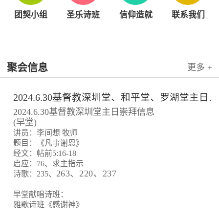
团契小组
圣乐诗班
信仰造就
联系我们
聚会信息
更多 +
2024.6.30基督教深圳堂、和平堂、罗湖堂主日崇拜信息
2024.6.30基督教深圳堂主日崇拜信息
(早堂)
讲员：李间想 牧师
题目：《凡事谢恩》
经文：帖前5:16-18
启应：76、求主指示
263、220、237
诗歌：235、
早堂献唱诗班：
雅歌诗班《感谢神》