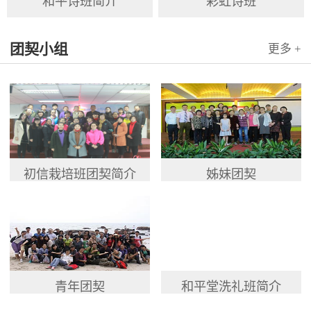
和平诗班简介
彩虹诗班
团契小组
更多 +
初信栽培班团契简介
姊妹团契
青年团契
和平堂洗礼班简介