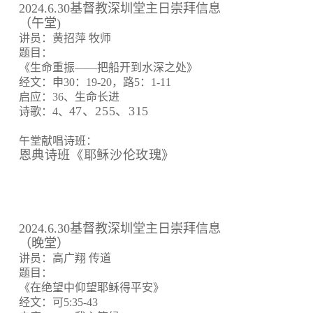
2024.6.30基督教深圳堂主日崇拜信息
（午堂)
讲员：黄招萍 牧师
题目：
《生命重振——把船开到水深之处》
经文：申30：19-20，路5：1-11
启应：36、生命长进
47、255、315
诗歌：4、
午堂献唱诗班：
恩典诗班《耶稣沙伦玫瑰》
2024.6.30基督教深圳堂主日崇拜信息
（晚堂）
讲员：高广翔 传道
题目：
《在绝望中仰望耶稣得平安》
经文：可5:35-43