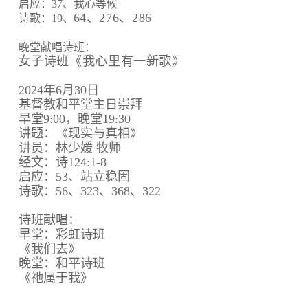
启应：37、我心等候
64、
276、
286
诗歌：19、
晚堂献唱诗班：
女子诗班《我心里有一新歌》
2024年6月30日
基督教和平堂主日崇拜
早堂9:00，晚堂19:30
讲题：《现实与真相》
讲员：林少媛 牧师
经文：诗124:1-8
启应：53、站立稳固
诗歌：56、323、368、322
诗班献唱：
早堂：彩虹诗班
《我们去》
晚堂：和平诗班
《祂属于我》