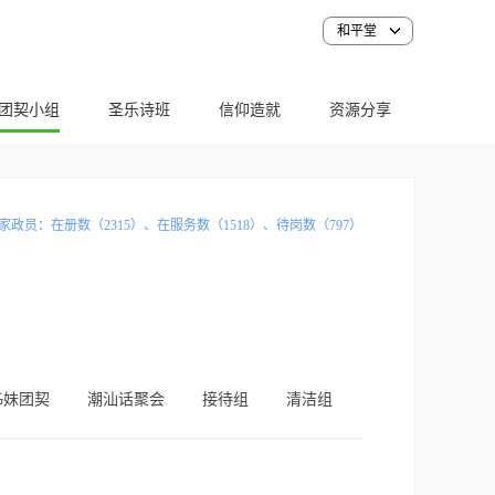
和平堂
团契小组
圣乐诗班
信仰造就
资源分享
家政员：在册数（2315）、在服务数（1518）、待岗数（797）
姊妹团契
潮汕话聚会
接待组
清洁组