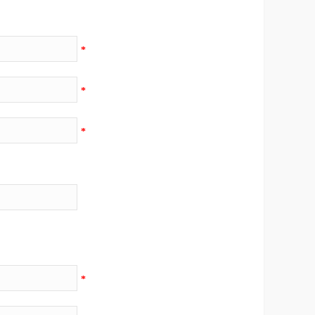
*
*
*
*