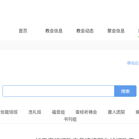
首页
教会信息
教会动态
聚会信息
移动云
初信栽培班
洗礼班
福音组
查经祈祷会
聋人团契
书刊组