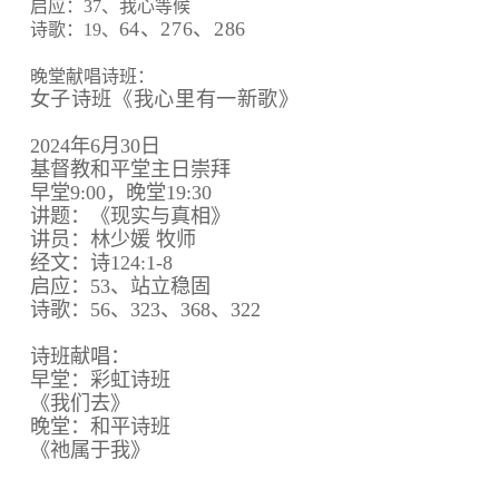
启应：37、我心等候
64、
276、
286
诗歌：19、
晚堂献唱诗班：
女子诗班《我心里有一新歌》
2024年6月30日
基督教和平堂主日崇拜
早堂9:00，晚堂19:30
讲题：《现实与真相》
讲员：林少媛 牧师
经文：诗124:1-8
启应：53、站立稳固
诗歌：56、323、368、322
诗班献唱：
早堂：彩虹诗班
《我们去》
晚堂：和平诗班
《祂属于我》