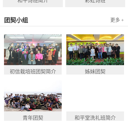
和平诗班简介
彩虹诗班
团契小组
更多 +
初信栽培班团契简介
姊妹团契
青年团契
和平堂洗礼班简介