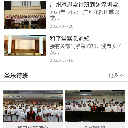
广州慈恩堂诗班到访深圳堂、和平堂
2023年7月22日广州花都区慈恩
堂...
2023
-
07
-
26
联合诗班在叶海莲牧师的带领
和平堂紧急通知
下，先后到访基督教和平堂、深
接有关部门紧急通知，我市多区
圳堂。 上午和平堂教...
及...
2022
-
11
-
18
罗湖区出现社会面疫情，目前情
圣乐诗班
更多>>
况比较复杂。基督教和平堂自11
月19日起，执行实施“双暂停”
措...