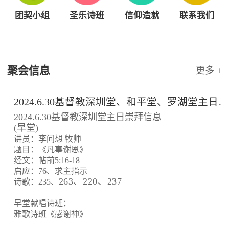
团契小组
圣乐诗班
信仰造就
联系我们
聚会信息
更多 +
2024.6.30基督教深圳堂、和平堂、罗湖堂主日崇拜信息
2024.6.30基督教深圳堂主日崇拜信息
(早堂)
讲员：李间想 牧师
题目：《凡事谢恩》
经文：帖前5:16-18
启应：76、求主指示
263、220、237
诗歌：235、
早堂献唱诗班：
雅歌诗班《感谢神》