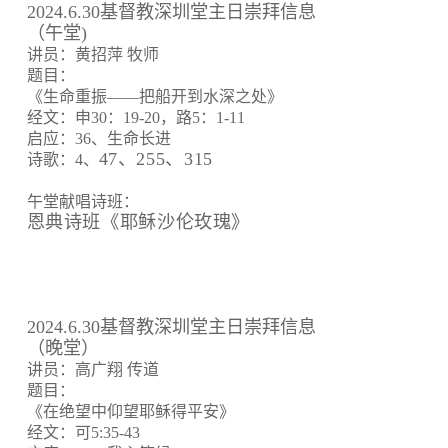
2024.6.30基督教深圳堂主日崇拜信息
（午堂)
讲员：黄招萍 牧师
题目：
《生命重振——把船开到水深之处》
经文：申30：19-20，路5：1-11
启应：36、生命长进
47、255、315
诗歌：4、
午堂献唱诗班：
恩典诗班《耶稣沙伦玫瑰》
2024.6.30基督教深圳堂主日崇拜信息
（晚堂）
讲员：高广翔 传道
题目：
《在绝望中仰望耶稣得平安》
经文：可5:35-43