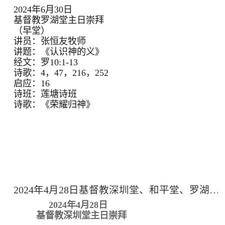
2024年6月30日
基督教罗湖堂主日崇拜
（早堂）
讲员：张恒友牧师
讲题：《认识神的义》
经文：罗10:1-13
诗歌：4，47，216，252
启应：16
诗班：莲塘诗班
诗歌：《荣耀归神》
2024年4月28日基督教深圳堂、和平堂、罗湖堂主日崇拜
2024年4月28日
基督教深圳堂主日崇拜