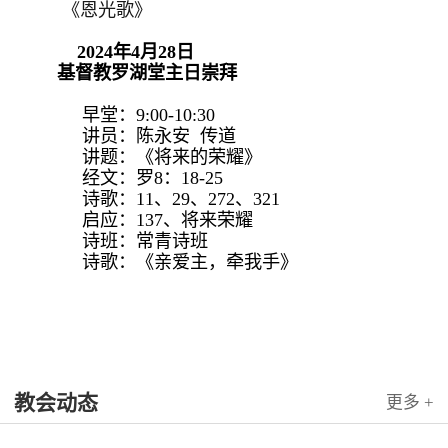
《恩光歌》
2024年4月28日
基督教罗湖堂主日崇拜
早堂：9:00-10:30
讲员：陈永安 传道
讲题：《将来的荣耀》
经文：罗8：18-25
诗歌：11、29、272、321
启应：137、将来荣耀
诗班：常青诗班
诗歌：《亲爱主，牵我手》
教会动态
更多 +