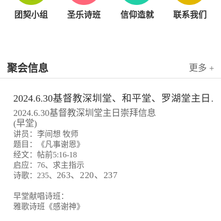
团契小组
圣乐诗班
信仰造就
联系我们
聚会信息
更多 +
2024.6.30基督教深圳堂、和平堂、罗湖堂主日崇拜信息
2024.6.30基督教深圳堂主日崇拜信息
(早堂)
讲员：李间想 牧师
题目：《凡事谢恩》
经文：帖前5:16-18
启应：76、求主指示
263、220、237
诗歌：235、
早堂献唱诗班：
雅歌诗班《感谢神》