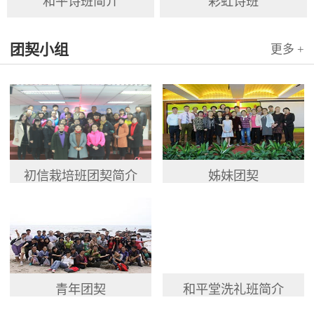
和平诗班简介
彩虹诗班
团契小组
更多 +
初信栽培班团契简介
姊妹团契
青年团契
和平堂洗礼班简介