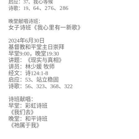
启应：37、我心等候
64、
276、
286
诗歌：19、
晚堂献唱诗班：
女子诗班《我心里有一新歌》
2024年6月30日
基督教和平堂主日崇拜
早堂9:00，晚堂19:30
讲题：《现实与真相》
讲员：林少媛 牧师
经文：诗124:1-8
启应：53、站立稳固
诗歌：56、323、368、322
诗班献唱：
早堂：彩虹诗班
《我们去》
晚堂：和平诗班
《祂属于我》