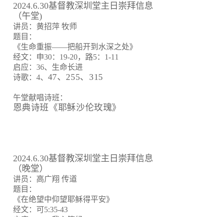
2024.6.30基督教深圳堂主日崇拜信息
（午堂)
讲员：黄招萍 牧师
题目：
《生命重振——把船开到水深之处》
经文：申30：19-20，路5：1-11
启应：36、生命长进
47、255、315
诗歌：4、
午堂献唱诗班：
恩典诗班《耶稣沙伦玫瑰》
2024.6.30基督教深圳堂主日崇拜信息
（晚堂）
讲员：高广翔 传道
题目：
《在绝望中仰望耶稣得平安》
经文：可5:35-43