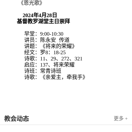
《恩光歌》
2024年4月28日
基督教罗湖堂主日崇拜
早堂：9:00-10:30
讲员：陈永安 传道
讲题：《将来的荣耀》
经文：罗8：18-25
诗歌：11、29、272、321
启应：137、将来荣耀
诗班：常青诗班
诗歌：《亲爱主，牵我手》
教会动态
更多 +