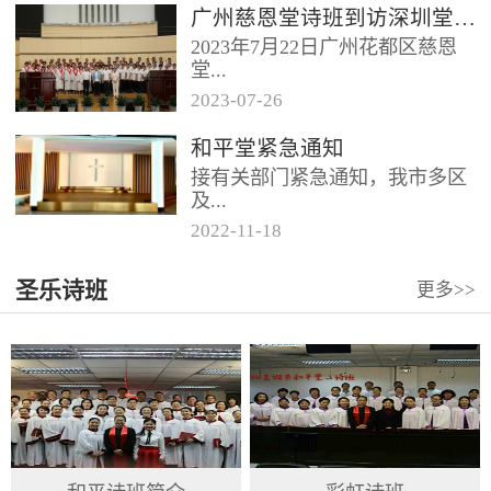
广州慈恩堂诗班到访深圳堂、和平堂
2023年7月22日广州花都区慈恩
堂...
2023
-
07
-
26
联合诗班在叶海莲牧师的带领
和平堂紧急通知
下，先后到访基督教和平堂、深
接有关部门紧急通知，我市多区
圳堂。 上午和平堂教...
及...
2022
-
11
-
18
罗湖区出现社会面疫情，目前情
圣乐诗班
更多>>
况比较复杂。基督教和平堂自11
月19日起，执行实施“双暂停”
措...