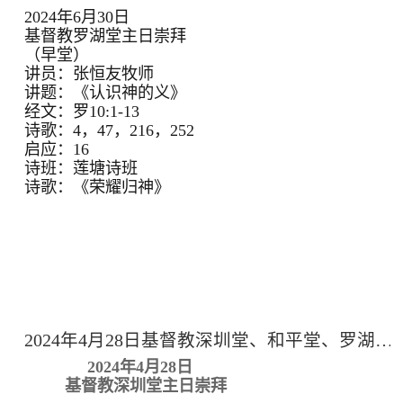
2024年6月30日
基督教罗湖堂主日崇拜
（早堂）
讲员：张恒友牧师
讲题：《认识神的义》
经文：罗10:1-13
诗歌：4，47，216，252
启应：16
诗班：莲塘诗班
诗歌：《荣耀归神》
2024年4月28日基督教深圳堂、和平堂、罗湖堂主日崇拜
2024年4月28日
基督教深圳堂主日崇拜