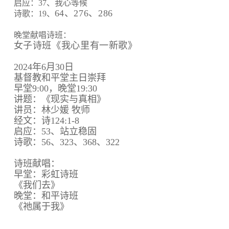
启应：37、我心等候
64、
276、
286
诗歌：19、
晚堂献唱诗班：
女子诗班《我心里有一新歌》
2024年6月30日
基督教和平堂主日崇拜
早堂9:00，晚堂19:30
讲题：《现实与真相》
讲员：林少媛 牧师
经文：诗124:1-8
启应：53、站立稳固
诗歌：56、323、368、322
诗班献唱：
早堂：彩虹诗班
《我们去》
晚堂：和平诗班
《祂属于我》