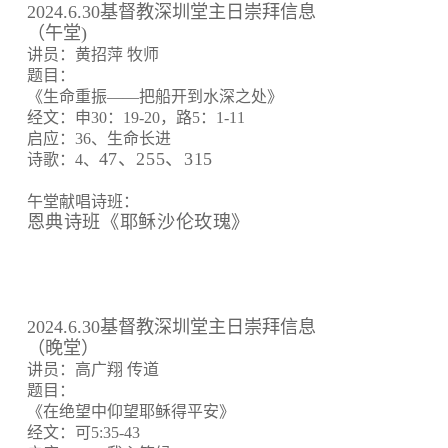
2024.6.30基督教深圳堂主日崇拜信息
（午堂)
讲员：黄招萍 牧师
题目：
《生命重振——把船开到水深之处》
经文：申30：19-20，路5：1-11
启应：36、生命长进
47、255、315
诗歌：4、
午堂献唱诗班：
恩典诗班《耶稣沙伦玫瑰》
2024.6.30基督教深圳堂主日崇拜信息
（晚堂）
讲员：高广翔 传道
题目：
《在绝望中仰望耶稣得平安》
经文：可5:35-43