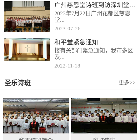
广州慈恩堂诗班到访深圳堂、和平堂
2023年7月22日广州花都区慈恩
堂...
2023
-
07
-
26
联合诗班在叶海莲牧师的带领
和平堂紧急通知
下，先后到访基督教和平堂、深
接有关部门紧急通知，我市多区
圳堂。 上午和平堂教...
及...
2022
-
11
-
18
罗湖区出现社会面疫情，目前情
圣乐诗班
更多>>
况比较复杂。基督教和平堂自11
月19日起，执行实施“双暂停”
措...