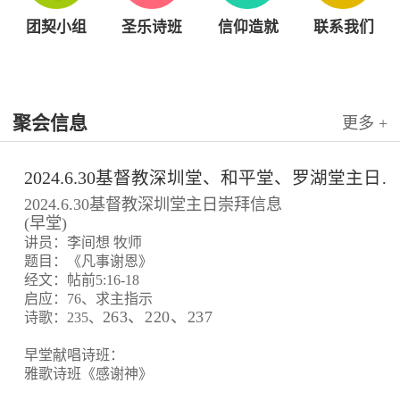
团契小组
圣乐诗班
信仰造就
联系我们
聚会信息
更多 +
2024.6.30基督教深圳堂、和平堂、罗湖堂主日崇拜信息
2024.6.30基督教深圳堂主日崇拜信息
(早堂)
讲员：李间想 牧师
题目：《凡事谢恩》
经文：帖前5:16-18
启应：76、求主指示
263、220、237
诗歌：235、
早堂献唱诗班：
雅歌诗班《感谢神》