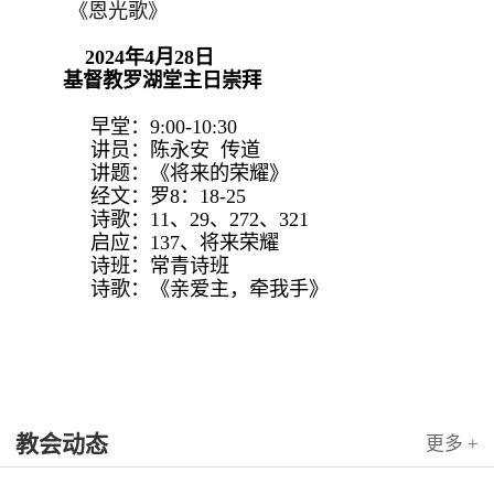
《恩光歌》
2024年4月28日
基督教罗湖堂主日崇拜
早堂：9:00-10:30
讲员：陈永安 传道
讲题：《将来的荣耀》
经文：罗8：18-25
诗歌：11、29、272、321
启应：137、将来荣耀
诗班：常青诗班
诗歌：《亲爱主，牵我手》
教会动态
更多 +