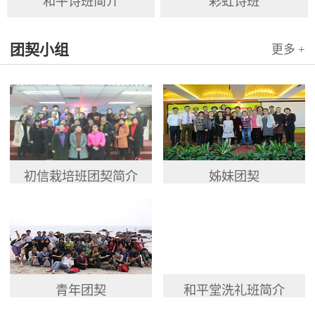
和平诗班简介
彩虹诗班
团契小组
更多 +
初信栽培班团契简介
姊妹团契
青年团契
和平堂洗礼班简介