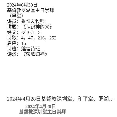
2024年6月30日
基督教罗湖堂主日崇拜
（早堂）
讲员：张恒友牧师
讲题：《认识神的义》
经文：罗10:1-13
诗歌：4，47，216，252
启应：16
诗班：莲塘诗班
诗歌：《荣耀归神》
2024年4月28日基督教深圳堂、和平堂、罗湖堂主日崇拜
2024年4月28日
基督教深圳堂主日崇拜