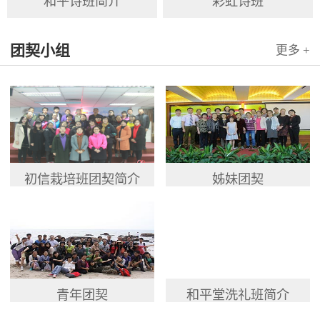
和平诗班简介
彩虹诗班
团契小组
更多 +
初信栽培班团契简介
姊妹团契
青年团契
和平堂洗礼班简介