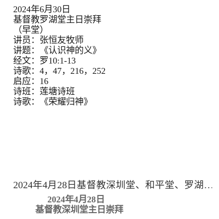
2024年6月30日
基督教罗湖堂主日崇拜
（早堂）
讲员：张恒友牧师
讲题：《认识神的义》
经文：罗10:1-13
诗歌：4，47，216，252
启应：16
诗班：莲塘诗班
诗歌：《荣耀归神》
2024年4月28日基督教深圳堂、和平堂、罗湖堂主日崇拜
2024年4月28日
基督教深圳堂主日崇拜