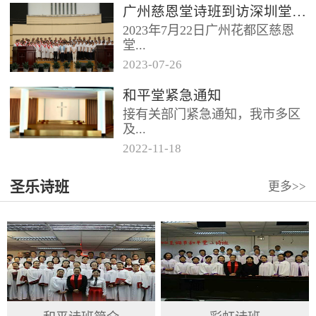
广州慈恩堂诗班到访深圳堂、和平堂
2023年7月22日广州花都区慈恩
堂...
2023
-
07
-
26
联合诗班在叶海莲牧师的带领
和平堂紧急通知
下，先后到访基督教和平堂、深
接有关部门紧急通知，我市多区
圳堂。 上午和平堂教...
及...
2022
-
11
-
18
罗湖区出现社会面疫情，目前情
圣乐诗班
更多>>
况比较复杂。基督教和平堂自11
月19日起，执行实施“双暂停”
措...