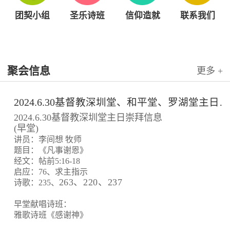
团契小组
圣乐诗班
信仰造就
联系我们
聚会信息
更多 +
2024.6.30基督教深圳堂、和平堂、罗湖堂主日崇拜信息
2024.6.30基督教深圳堂主日崇拜信息
(早堂)
讲员：李间想 牧师
题目：《凡事谢恩》
经文：帖前5:16-18
启应：76、求主指示
263、220、237
诗歌：235、
早堂献唱诗班：
雅歌诗班《感谢神》