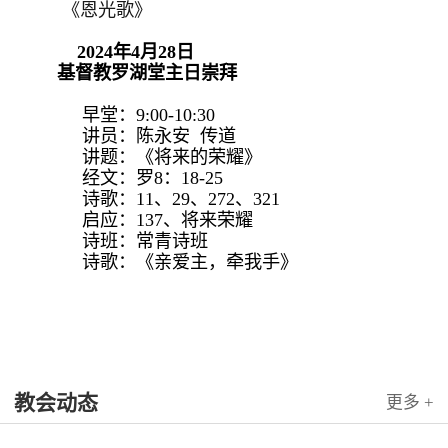
《恩光歌》
2024年4月28日
基督教罗湖堂主日崇拜
早堂：9:00-10:30
讲员：陈永安 传道
讲题：《将来的荣耀》
经文：罗8：18-25
诗歌：11、29、272、321
启应：137、将来荣耀
诗班：常青诗班
诗歌：《亲爱主，牵我手》
教会动态
更多 +