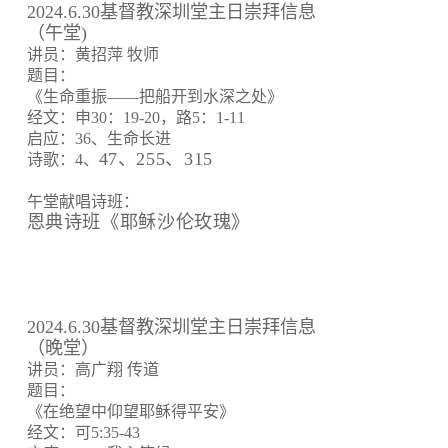
2024.6.30基督教深圳堂主日崇拜信息
（午堂)
讲员：黄招萍 牧师
题目：
《生命重振——把船开到水深之处》
经文：申30：19-20，路5：1-11
启应：36、生命长进
47、255、315
诗歌：4、
午堂献唱诗班：
恩典诗班《耶稣沙伦玫瑰》
2024.6.30基督教深圳堂主日崇拜信息
（晚堂）
讲员：高广翔 传道
题目：
《在绝望中仰望耶稣得平安》
经文：可5:35-43