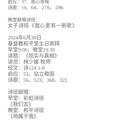
启应：37、我心等候
64、
276、
286
诗歌：19、
晚堂献唱诗班：
女子诗班《我心里有一新歌》
2024年6月30日
基督教和平堂主日崇拜
早堂9:00，晚堂19:30
讲题：《现实与真相》
讲员：林少媛 牧师
经文：诗124:1-8
启应：53、站立稳固
诗歌：56、323、368、322
诗班献唱：
早堂：彩虹诗班
《我们去》
晚堂：和平诗班
《祂属于我》