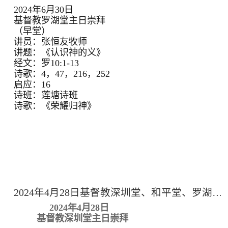
2024年6月30日
基督教罗湖堂主日崇拜
（早堂）
讲员：张恒友牧师
讲题：《认识神的义》
经文：罗10:1-13
诗歌：4，47，216，252
启应：16
诗班：莲塘诗班
诗歌：《荣耀归神》
2024年4月28日基督教深圳堂、和平堂、罗湖堂主日崇拜
2024年4月28日
基督教深圳堂主日崇拜