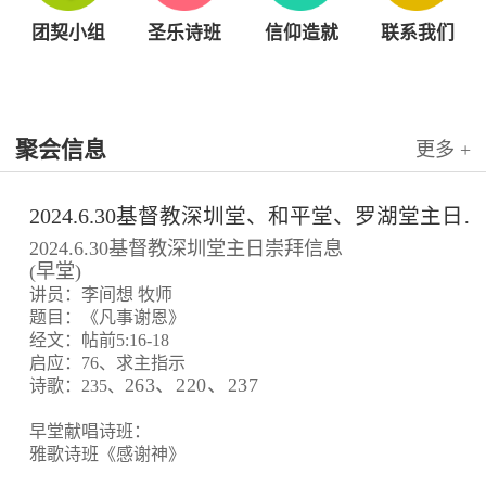
团契小组
圣乐诗班
信仰造就
联系我们
聚会信息
更多 +
2024.6.30基督教深圳堂、和平堂、罗湖堂主日崇拜信息
2024.6.30基督教深圳堂主日崇拜信息
(早堂)
讲员：李间想 牧师
题目：《凡事谢恩》
经文：帖前5:16-18
启应：76、求主指示
263、220、237
诗歌：235、
早堂献唱诗班：
雅歌诗班《感谢神》