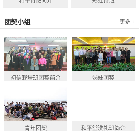
和平诗班简介
彩虹诗班
团契小组
更多 +
初信栽培班团契简介
姊妹团契
青年团契
和平堂洗礼班简介