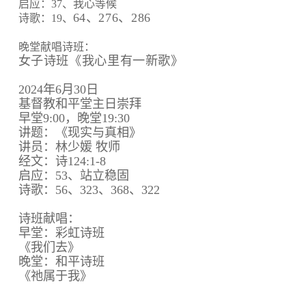
启应：37、我心等候
64、
276、
286
诗歌：19、
晚堂献唱诗班：
女子诗班《我心里有一新歌》
2024年6月30日
基督教和平堂主日崇拜
早堂9:00，晚堂19:30
讲题：《现实与真相》
讲员：林少媛 牧师
经文：诗124:1-8
启应：53、站立稳固
诗歌：56、323、368、322
诗班献唱：
早堂：彩虹诗班
《我们去》
晚堂：和平诗班
《祂属于我》