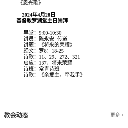
《恩光歌》
2024年4月28日
基督教罗湖堂主日崇拜
早堂：9:00-10:30
讲员：陈永安 传道
讲题：《将来的荣耀》
经文：罗8：18-25
诗歌：11、29、272、321
启应：137、将来荣耀
诗班：常青诗班
诗歌：《亲爱主，牵我手》
教会动态
更多 +