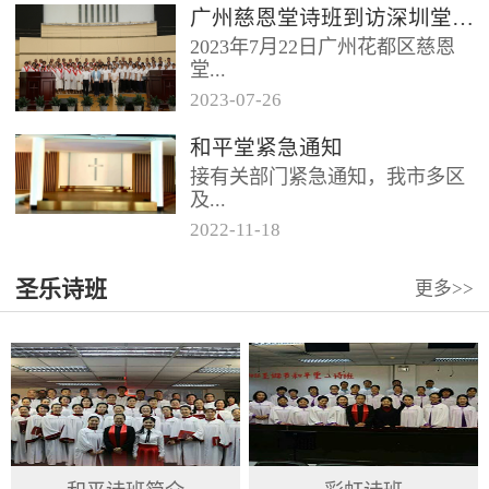
广州慈恩堂诗班到访深圳堂、和平堂
2023年7月22日广州花都区慈恩
堂...
2023
-
07
-
26
联合诗班在叶海莲牧师的带领
和平堂紧急通知
下，先后到访基督教和平堂、深
接有关部门紧急通知，我市多区
圳堂。 上午和平堂教...
及...
2022
-
11
-
18
罗湖区出现社会面疫情，目前情
圣乐诗班
更多>>
况比较复杂。基督教和平堂自11
月19日起，执行实施“双暂停”
措...