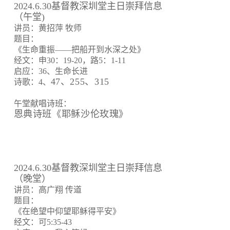
2024.6.30基督教深圳堂主日崇拜信息
（午堂)
讲员：黄招萍 牧师
题目：
《生命重振——把船开到水深之处》
经文：申30：19-20，路5：1-11
启应：36、生命长进
47、255、315
诗歌：4、
午堂献唱诗班：
恩典诗班《耶稣沙伦玫瑰》
2024.6.30基督教深圳堂主日崇拜信息
（晚堂）
讲员：高广翔 传道
题目：
《在绝望中仰望耶稣得平安》
经文：可5:35-43