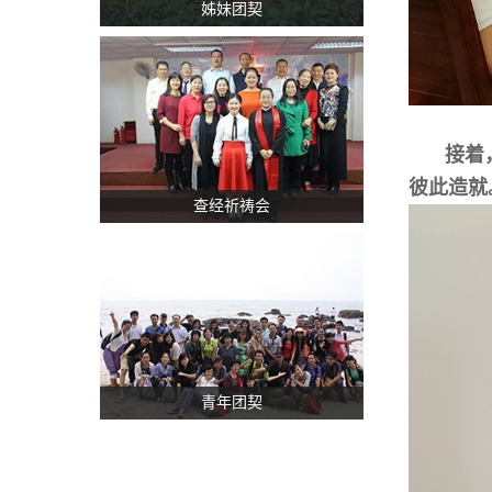
姊妹团契
接着
彼此造就
查经祈祷会
青年团契