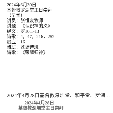
2024年6月30日
基督教罗湖堂主日崇拜
（早堂）
讲员：张恒友牧师
讲题：《认识神的义》
经文：罗10:1-13
诗歌：4，47，216，252
启应：16
诗班：莲塘诗班
诗歌：《荣耀归神》
2024年4月28日基督教深圳堂、和平堂、罗湖堂主日崇拜
2024年4月28日
基督教深圳堂主日崇拜