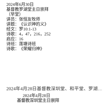
2024年6月30日
基督教罗湖堂主日崇拜
（早堂）
讲员：张恒友牧师
讲题：《认识神的义》
经文：罗10:1-13
诗歌：4，47，216，252
启应：16
诗班：莲塘诗班
诗歌：《荣耀归神》
2024年4月28日基督教深圳堂、和平堂、罗湖堂主日崇拜
2024年4月28日
基督教深圳堂主日崇拜