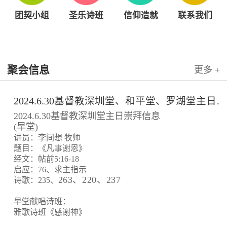
团契小组
圣乐诗班
信仰造就
联系我们
聚会信息
更多 +
2024.6.30基督教深圳堂、和平堂、罗湖堂主日崇拜信息
2024.6.30基督教深圳堂主日崇拜信息
(早堂)
讲员：李间想 牧师
题目：《凡事谢恩》
经文：帖前5:16-18
启应：76、求主指示
263、220、237
诗歌：235、
早堂献唱诗班：
雅歌诗班《感谢神》