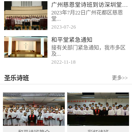
广州慈恩堂诗班到访深圳堂、和平堂
2023年7月22日广州花都区慈恩
堂...
2023
-
07
-
26
联合诗班在叶海莲牧师的带领
和平堂紧急通知
下，先后到访基督教和平堂、深
接有关部门紧急通知，我市多区
圳堂。 上午和平堂教...
及...
2022
-
11
-
18
罗湖区出现社会面疫情，目前情
圣乐诗班
更多>>
况比较复杂。基督教和平堂自11
月19日起，执行实施“双暂停”
措...