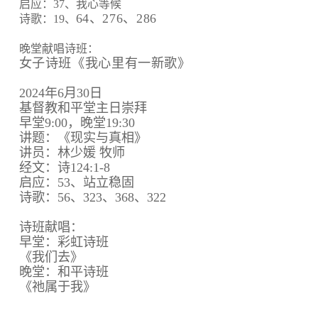
启应：37、我心等候
64、
276、
286
诗歌：19、
晚堂献唱诗班：
女子诗班《我心里有一新歌》
2024年6月30日
基督教和平堂主日崇拜
早堂9:00，晚堂19:30
讲题：《现实与真相》
讲员：林少媛 牧师
经文：诗124:1-8
启应：53、站立稳固
诗歌：56、323、368、322
诗班献唱：
早堂：彩虹诗班
《我们去》
晚堂：和平诗班
《祂属于我》