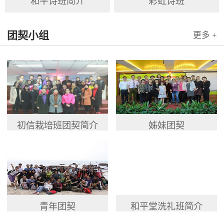
和平诗班简介
彩虹诗班
团契小组
更多 +
初信栽培班团契简介
姊妹团契
青年团契
和平堂洗礼班简介