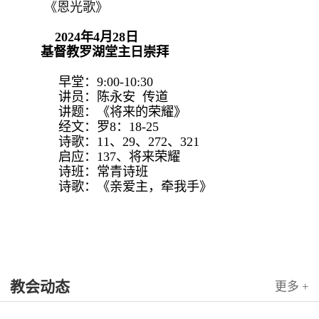
《恩光歌》
2024年4月28日
基督教罗湖堂主日崇拜
早堂：9:00-10:30
讲员：陈永安 传道
讲题：《将来的荣耀》
经文：罗8：18-25
诗歌：11、29、272、321
启应：137、将来荣耀
诗班：常青诗班
诗歌：《亲爱主，牵我手》
教会动态
更多 +