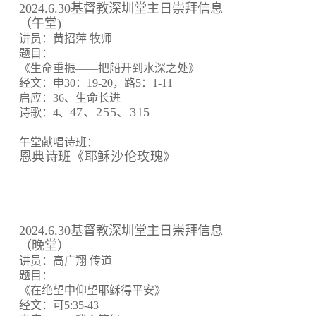
2024.6.30基督教深圳堂主日崇拜信息
（午堂)
讲员：黄招萍 牧师
题目：
《生命重振——把船开到水深之处》
经文：申30：19-20，路5：1-11
启应：36、生命长进
47、255、315
诗歌：4、
午堂献唱诗班：
恩典诗班《耶稣沙伦玫瑰》
2024.6.30基督教深圳堂主日崇拜信息
（晚堂）
讲员：高广翔 传道
题目：
《在绝望中仰望耶稣得平安》
经文：可5:35-43