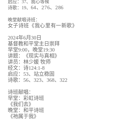
启应：37、我心等候
64、
276、
286
诗歌：19、
晚堂献唱诗班：
女子诗班《我心里有一新歌》
2024年6月30日
基督教和平堂主日崇拜
早堂9:00，晚堂19:30
讲题：《现实与真相》
讲员：林少媛 牧师
经文：诗124:1-8
启应：53、站立稳固
诗歌：56、323、368、322
诗班献唱：
早堂：彩虹诗班
《我们去》
晚堂：和平诗班
《祂属于我》