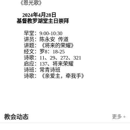
《恩光歌》
2024年4月28日
基督教罗湖堂主日崇拜
早堂：9:00-10:30
讲员：陈永安 传道
讲题：《将来的荣耀》
经文：罗8：18-25
诗歌：11、29、272、321
启应：137、将来荣耀
诗班：常青诗班
诗歌：《亲爱主，牵我手》
教会动态
更多 +