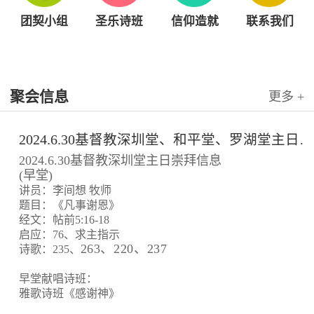
团契小组
圣乐诗班
信仰造就
联系我们
聚会信息
更多 +
2024.6.30基督教深圳堂、和平堂、罗湖堂主日崇拜信息
2024.6.30基督教深圳堂主日崇拜信息
(早堂)
讲员：李间想 牧师
题目：《凡事谢恩》
经文：帖前5:16-18
启应：76、求主指示
263、220、237
诗歌：235、
早堂献唱诗班：
雅歌诗班《感谢神》