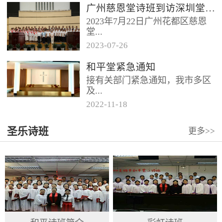
广州慈恩堂诗班到访深圳堂、和平堂
2023年7月22日广州花都区慈恩
堂...
2023
-
07
-
26
联合诗班在叶海莲牧师的带领
和平堂紧急通知
下，先后到访基督教和平堂、深
接有关部门紧急通知，我市多区
圳堂。 上午和平堂教...
及...
2022
-
11
-
18
罗湖区出现社会面疫情，目前情
圣乐诗班
更多>>
况比较复杂。基督教和平堂自11
月19日起，执行实施“双暂停”
措...