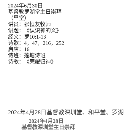
2024年6月30日
基督教罗湖堂主日崇拜
（早堂）
讲员：张恒友牧师
讲题：《认识神的义》
经文：罗10:1-13
诗歌：4，47，216，252
启应：16
诗班：莲塘诗班
诗歌：《荣耀归神》
2024年4月28日基督教深圳堂、和平堂、罗湖堂主日崇拜
2024年4月28日
基督教深圳堂主日崇拜