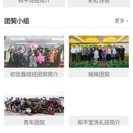
和平诗班简介
彩虹诗班
团契小组
更多 +
初信栽培班团契简介
姊妹团契
青年团契
和平堂洗礼班简介