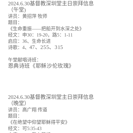
2024.6.30基督教深圳堂主日崇拜信息
（午堂)
讲员：黄招萍 牧师
题目：
《生命重振——把船开到水深之处》
经文：申30：19-20，路5：1-11
启应：36、生命长进
47、255、315
诗歌：4、
午堂献唱诗班：
恩典诗班《耶稣沙伦玫瑰》
2024.6.30基督教深圳堂主日崇拜信息
（晚堂）
讲员：高广翔 传道
题目：
《在绝望中仰望耶稣得平安》
经文：可5:35-43