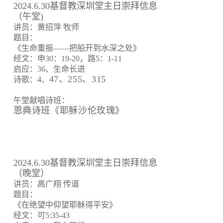
2024.6.30基督教深圳堂主日崇拜信息
（午堂)
讲员：黄招萍 牧师
题目：
《生命重振——把船开到水深之处》
经文：申30：19-20，路5：1-11
启应：36、生命长进
47、255、315
诗歌：4、
午堂献唱诗班：
恩典诗班《耶稣沙伦玫瑰》
2024.6.30基督教深圳堂主日崇拜信息
（晚堂）
讲员：高广翔 传道
题目：
《在绝望中仰望耶稣得平安》
经文：可5:35-43