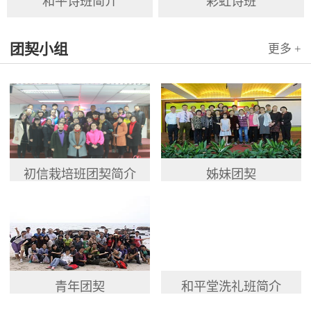
和平诗班简介
彩虹诗班
团契小组
更多 +
初信栽培班团契简介
姊妹团契
青年团契
和平堂洗礼班简介