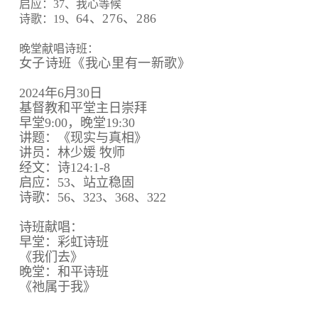
启应：37、我心等候
64、
276、
286
诗歌：19、
晚堂献唱诗班：
女子诗班《我心里有一新歌》
2024年6月30日
基督教和平堂主日崇拜
早堂9:00，晚堂19:30
讲题：《现实与真相》
讲员：林少媛 牧师
经文：诗124:1-8
启应：53、站立稳固
诗歌：56、323、368、322
诗班献唱：
早堂：彩虹诗班
《我们去》
晚堂：和平诗班
《祂属于我》