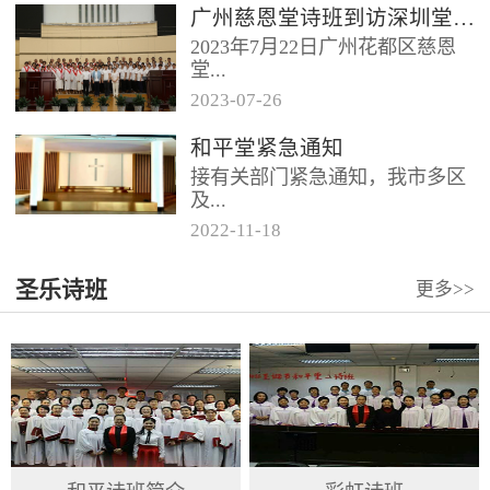
广州慈恩堂诗班到访深圳堂、和平堂
2023年7月22日广州花都区慈恩
堂...
2023
-
07
-
26
联合诗班在叶海莲牧师的带领
和平堂紧急通知
下，先后到访基督教和平堂、深
接有关部门紧急通知，我市多区
圳堂。 上午和平堂教...
及...
2022
-
11
-
18
罗湖区出现社会面疫情，目前情
圣乐诗班
更多>>
况比较复杂。基督教和平堂自11
月19日起，执行实施“双暂停”
措...