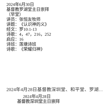
2024年6月30日
基督教罗湖堂主日崇拜
（早堂）
讲员：张恒友牧师
讲题：《认识神的义》
经文：罗10:1-13
诗歌：4，47，216，252
启应：16
诗班：莲塘诗班
诗歌：《荣耀归神》
2024年4月28日基督教深圳堂、和平堂、罗湖堂主日崇拜
2024年4月28日
基督教深圳堂主日崇拜