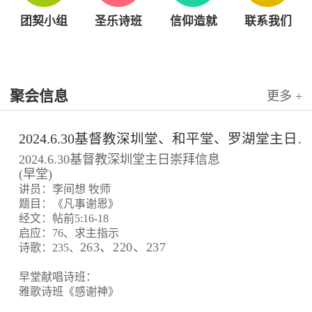
团契小组
圣乐诗班
信仰造就
联系我们
聚会信息
更多 +
2024.6.30基督教深圳堂、和平堂、罗湖堂主日崇拜信息
2024.6.30基督教深圳堂主日崇拜信息
(早堂)
讲员：李间想 牧师
题目：《凡事谢恩》
经文：帖前5:16-18
启应：76、求主指示
263、220、237
诗歌：235、
早堂献唱诗班：
雅歌诗班《感谢神》