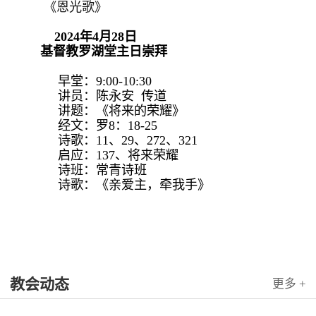
《恩光歌》
2024年4月28日
基督教罗湖堂主日崇拜
早堂：9:00-10:30
讲员：陈永安 传道
讲题：《将来的荣耀》
经文：罗8：18-25
诗歌：11、29、272、321
启应：137、将来荣耀
诗班：常青诗班
诗歌：《亲爱主，牵我手》
教会动态
更多 +