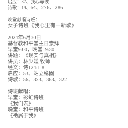
启应：37、我心等候
64、
276、
286
诗歌：19、
晚堂献唱诗班：
女子诗班《我心里有一新歌》
2024年6月30日
基督教和平堂主日崇拜
早堂9:00，晚堂19:30
讲题：《现实与真相》
讲员：林少媛 牧师
经文：诗124:1-8
启应：53、站立稳固
诗歌：56、323、368、322
诗班献唱：
早堂：彩虹诗班
《我们去》
晚堂：和平诗班
《祂属于我》