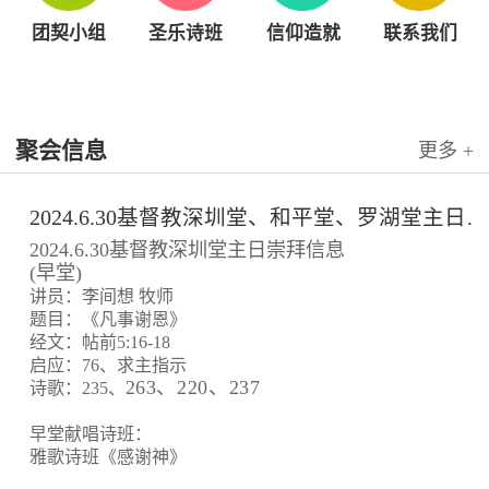
团契小组
圣乐诗班
信仰造就
联系我们
聚会信息
更多 +
2024.6.30基督教深圳堂、和平堂、罗湖堂主日崇拜信息
2024.6.30基督教深圳堂主日崇拜信息
(早堂)
讲员：李间想 牧师
题目：《凡事谢恩》
经文：帖前5:16-18
启应：76、求主指示
263、220、237
诗歌：235、
早堂献唱诗班：
雅歌诗班《感谢神》