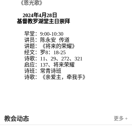
《恩光歌》
2024年4月28日
基督教罗湖堂主日崇拜
早堂：9:00-10:30
讲员：陈永安 传道
讲题：《将来的荣耀》
经文：罗8：18-25
诗歌：11、29、272、321
启应：137、将来荣耀
诗班：常青诗班
诗歌：《亲爱主，牵我手》
教会动态
更多 +