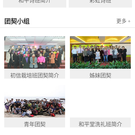
和平诗班简介
彩虹诗班
团契小组
更多 +
初信栽培班团契简介
姊妹团契
青年团契
和平堂洗礼班简介