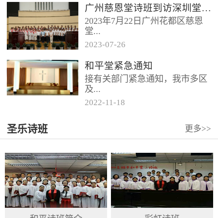
广州慈恩堂诗班到访深圳堂、和平堂
2023年7月22日广州花都区慈恩
堂...
2023
-
07
-
26
联合诗班在叶海莲牧师的带领
和平堂紧急通知
下，先后到访基督教和平堂、深
接有关部门紧急通知，我市多区
圳堂。 上午和平堂教...
及...
2022
-
11
-
18
罗湖区出现社会面疫情，目前情
圣乐诗班
更多>>
况比较复杂。基督教和平堂自11
月19日起，执行实施“双暂停”
措...