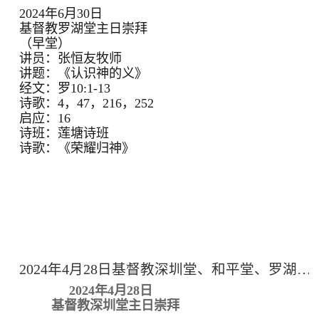
2024年6月30日
基督教罗湖堂主日崇拜
（早堂）
讲员：张恒友牧师
讲题：《认识神的义》
经文：罗10:1-13
诗歌：4，47，216，252
启应：16
诗班：莲塘诗班
诗歌：《荣耀归神》
2024年4月28日基督教深圳堂、和平堂、罗湖堂主日崇拜
2024年4月28日
基督教深圳堂主日崇拜