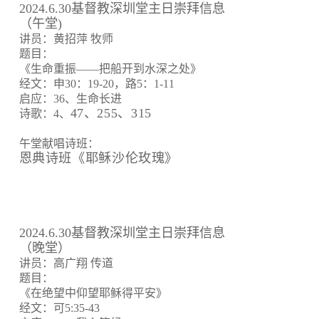
2024.6.30基督教深圳堂主日崇拜信息
（午堂)
讲员：黄招萍 牧师
题目：
《生命重振——把船开到水深之处》
经文：申30：19-20，路5：1-11
启应：36、生命长进
47、255、315
诗歌：4、
午堂献唱诗班：
恩典诗班《耶稣沙伦玫瑰》
2024.6.30基督教深圳堂主日崇拜信息
（晚堂）
讲员：高广翔 传道
题目：
《在绝望中仰望耶稣得平安》
经文：可5:35-43