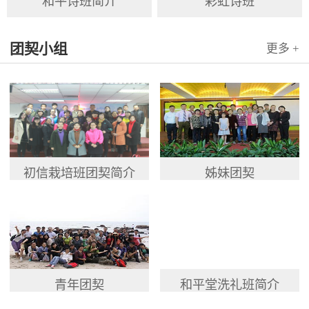
和平诗班简介
彩虹诗班
团契小组
更多 +
初信栽培班团契简介
姊妹团契
青年团契
和平堂洗礼班简介