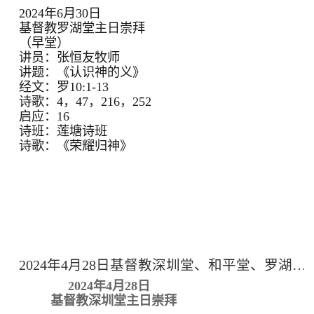
2024年6月30日
基督教罗湖堂主日崇拜
（早堂）
讲员：张恒友牧师
讲题：《认识神的义》
经文：罗10:1-13
诗歌：4，47，216，252
启应：16
诗班：莲塘诗班
诗歌：《荣耀归神》
2024年4月28日基督教深圳堂、和平堂、罗湖堂主日崇拜
2024年4月28日
基督教深圳堂主日崇拜