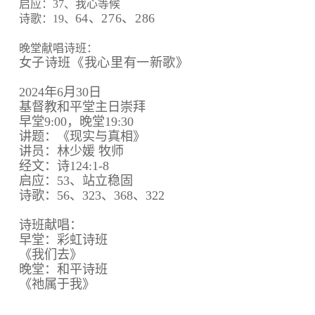
启应：37、我心等候
64、
276、
286
诗歌：19、
晚堂献唱诗班：
女子诗班《我心里有一新歌》
2024年6月30日
基督教和平堂主日崇拜
早堂9:00，晚堂19:30
讲题：《现实与真相》
讲员：林少媛 牧师
经文：诗124:1-8
启应：53、站立稳固
诗歌：56、323、368、322
诗班献唱：
早堂：彩虹诗班
《我们去》
晚堂：和平诗班
《祂属于我》