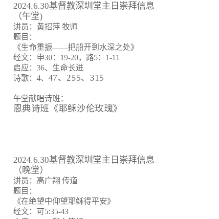
2024.6.30基督教深圳堂主日崇拜信息
（午堂)
讲员：黄招萍 牧师
题目：
《生命重振——把船开到水深之处》
经文：申30：19-20，路5：1-11
启应：36、生命长进
47、255、315
诗歌：4、
午堂献唱诗班：
恩典诗班《耶稣沙伦玫瑰》
2024.6.30基督教深圳堂主日崇拜信息
（晚堂）
讲员：高广翔 传道
题目：
《在绝望中仰望耶稣得平安》
经文：可5:35-43