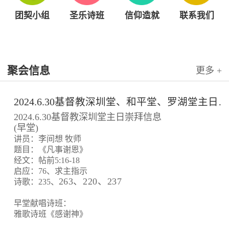
团契小组
圣乐诗班
信仰造就
联系我们
聚会信息
更多 +
2024.6.30基督教深圳堂、和平堂、罗湖堂主日崇拜信息
2024.6.30基督教深圳堂主日崇拜信息
(早堂)
讲员：李间想 牧师
题目：《凡事谢恩》
经文：帖前5:16-18
启应：76、求主指示
263、220、237
诗歌：235、
早堂献唱诗班：
雅歌诗班《感谢神》