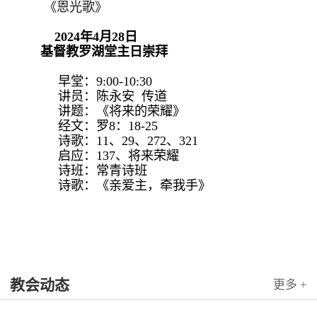
《恩光歌》
2024年4月28日
基督教罗湖堂主日崇拜
早堂：9:00-10:30
讲员：陈永安 传道
讲题：《将来的荣耀》
经文：罗8：18-25
诗歌：11、29、272、321
启应：137、将来荣耀
诗班：常青诗班
诗歌：《亲爱主，牵我手》
教会动态
更多 +