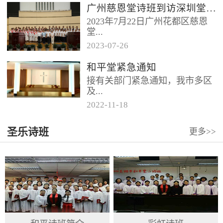
广州慈恩堂诗班到访深圳堂、和平堂
2023年7月22日广州花都区慈恩
堂...
2023
-
07
-
26
联合诗班在叶海莲牧师的带领
和平堂紧急通知
下，先后到访基督教和平堂、深
接有关部门紧急通知，我市多区
圳堂。 上午和平堂教...
及...
2022
-
11
-
18
罗湖区出现社会面疫情，目前情
圣乐诗班
更多>>
况比较复杂。基督教和平堂自11
月19日起，执行实施“双暂停”
措...