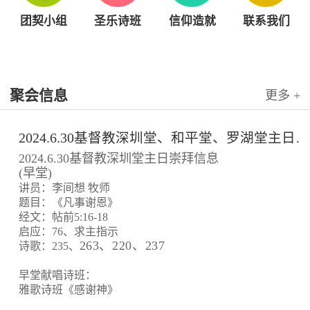
团契小组
圣乐诗班
信仰造就
联系我们
聚会信息
更多 +
2024.6.30基督教深圳堂、和平堂、罗湖堂主日崇拜信息
2024.6.30基督教深圳堂主日崇拜信息
(早堂)
讲员：李间想 牧师
题目：《凡事谢恩》
经文：帖前5:16-18
启应：76、求主指示
263、220、237
诗歌：235、
早堂献唱诗班：
雅歌诗班《感谢神》