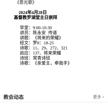
《恩光歌》
2024年4月28日
基督教罗湖堂主日崇拜
早堂：9:00-10:30
讲员：陈永安 传道
讲题：《将来的荣耀》
经文：罗8：18-25
诗歌：11、29、272、321
启应：137、将来荣耀
诗班：常青诗班
诗歌：《亲爱主，牵我手》
教会动态
更多 +