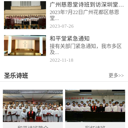
广州慈恩堂诗班到访深圳堂、和平堂
2023年7月22日广州花都区慈恩
堂...
2023
-
07
-
26
联合诗班在叶海莲牧师的带领
和平堂紧急通知
下，先后到访基督教和平堂、深
接有关部门紧急通知，我市多区
圳堂。 上午和平堂教...
及...
2022
-
11
-
18
罗湖区出现社会面疫情，目前情
圣乐诗班
更多>>
况比较复杂。基督教和平堂自11
月19日起，执行实施“双暂停”
措...