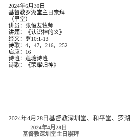
2024年6月30日
基督教罗湖堂主日崇拜
（早堂）
讲员：张恒友牧师
讲题：《认识神的义》
经文：罗10:1-13
诗歌：4，47，216，252
启应：16
诗班：莲塘诗班
诗歌：《荣耀归神》
2024年4月28日基督教深圳堂、和平堂、罗湖堂主日崇拜
2024年4月28日
基督教深圳堂主日崇拜