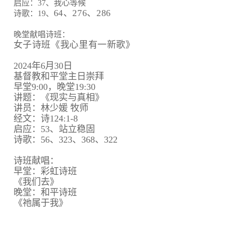
启应：37、我心等候
64、
276、
286
诗歌：19、
晚堂献唱诗班：
女子诗班《我心里有一新歌》
2024年6月30日
基督教和平堂主日崇拜
早堂9:00，晚堂19:30
讲题：《现实与真相》
讲员：林少媛 牧师
经文：诗124:1-8
启应：53、站立稳固
诗歌：56、323、368、322
诗班献唱：
早堂：彩虹诗班
《我们去》
晚堂：和平诗班
《祂属于我》