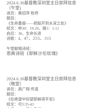
2024.6.30基督教深圳堂主日崇拜信息
（午堂)
讲员：黄招萍 牧师
题目：
《生命重振——把船开到水深之处》
经文：申30：19-20，路5：1-11
启应：36、生命长进
47、255、315
诗歌：4、
午堂献唱诗班：
恩典诗班《耶稣沙伦玫瑰》
2024.6.30基督教深圳堂主日崇拜信息
（晚堂）
讲员：高广翔 传道
题目：
《在绝望中仰望耶稣得平安》
经文：可5:35-43