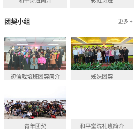
和平诗班简介
彩虹诗班
团契小组
更多 +
初信栽培班团契简介
姊妹团契
青年团契
和平堂洗礼班简介