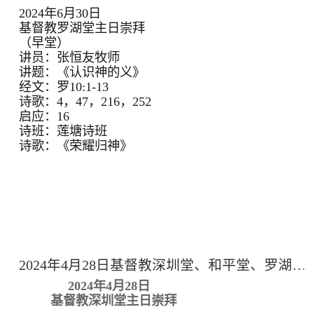
2024年6月30日
基督教罗湖堂主日崇拜
（早堂）
讲员：张恒友牧师
讲题：《认识神的义》
经文：罗10:1-13
诗歌：4，47，216，252
启应：16
诗班：莲塘诗班
诗歌：《荣耀归神》
2024年4月28日基督教深圳堂、和平堂、罗湖堂主日崇拜
2024年4月28日
基督教深圳堂主日崇拜