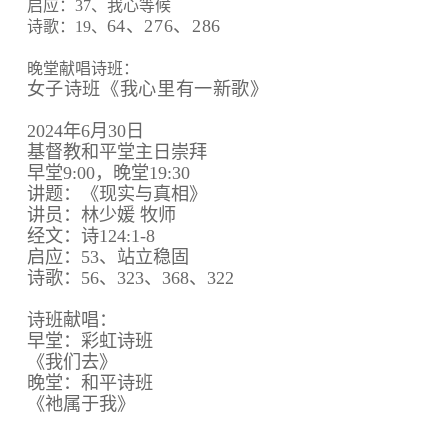
启应：37、我心等候
64、
276、
286
诗歌：19、
晚堂献唱诗班：
女子诗班《我心里有一新歌》
2024年6月30日
基督教和平堂主日崇拜
早堂9:00，晚堂19:30
讲题：《现实与真相》
讲员：林少媛 牧师
经文：诗124:1-8
启应：53、站立稳固
诗歌：56、323、368、322
诗班献唱：
早堂：彩虹诗班
《我们去》
晚堂：和平诗班
《祂属于我》