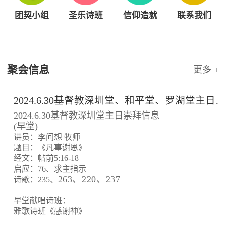
团契小组
圣乐诗班
信仰造就
联系我们
聚会信息
更多 +
2024.6.30基督教深圳堂、和平堂、罗湖堂主日崇拜信息
2024.6.30基督教深圳堂主日崇拜信息
(早堂)
讲员：李间想 牧师
题目：《凡事谢恩》
经文：帖前5:16-18
启应：76、求主指示
263、220、237
诗歌：235、
早堂献唱诗班：
雅歌诗班《感谢神》