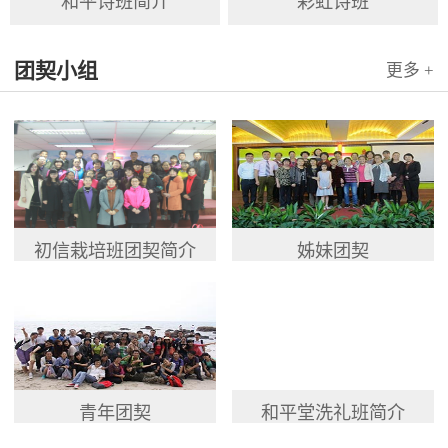
和平诗班简介
彩虹诗班
团契小组
更多 +
初信栽培班团契简介
姊妹团契
青年团契
和平堂洗礼班简介