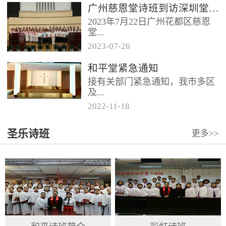
广州慈恩堂诗班到访深圳堂、和平堂
2023年7月22日广州花都区慈恩
堂...
2023
-
07
-
26
联合诗班在叶海莲牧师的带领
和平堂紧急通知
下，先后到访基督教和平堂、深
接有关部门紧急通知，我市多区
圳堂。 上午和平堂教...
及...
2022
-
11
-
18
罗湖区出现社会面疫情，目前情
圣乐诗班
更多>>
况比较复杂。基督教和平堂自11
月19日起，执行实施“双暂停”
措...