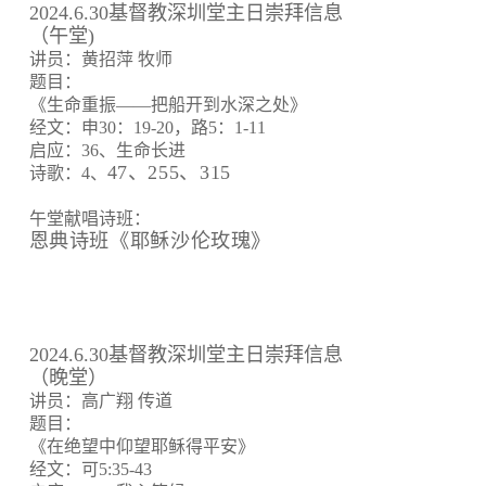
2024.6.30基督教深圳堂主日崇拜信息
（午堂)
讲员：黄招萍 牧师
题目：
《生命重振——把船开到水深之处》
经文：申30：19-20，路5：1-11
启应：36、生命长进
47、255、315
诗歌：4、
午堂献唱诗班：
恩典诗班《耶稣沙伦玫瑰》
2024.6.30基督教深圳堂主日崇拜信息
（晚堂）
讲员：高广翔 传道
题目：
《在绝望中仰望耶稣得平安》
经文：可5:35-43