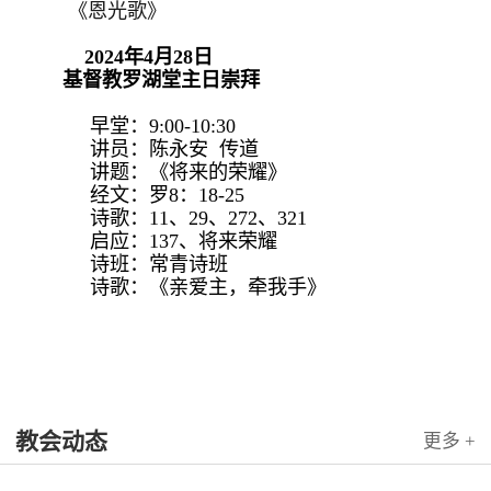
《恩光歌》
2024年4月28日
基督教罗湖堂主日崇拜
早堂：9:00-10:30
讲员：陈永安 传道
讲题：《将来的荣耀》
经文：罗8：18-25
诗歌：11、29、272、321
启应：137、将来荣耀
诗班：常青诗班
诗歌：《亲爱主，牵我手》
教会动态
更多 +