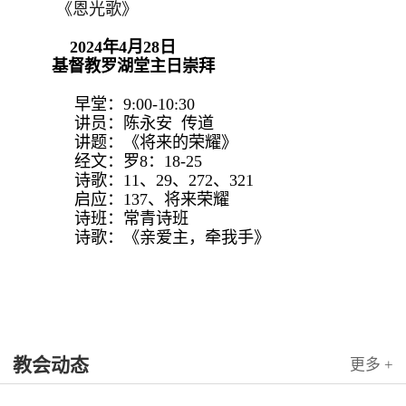
《恩光歌》
2024年4月28日
基督教罗湖堂主日崇拜
早堂：9:00-10:30
讲员：陈永安 传道
讲题：《将来的荣耀》
经文：罗8：18-25
诗歌：11、29、272、321
启应：137、将来荣耀
诗班：常青诗班
诗歌：《亲爱主，牵我手》
教会动态
更多 +