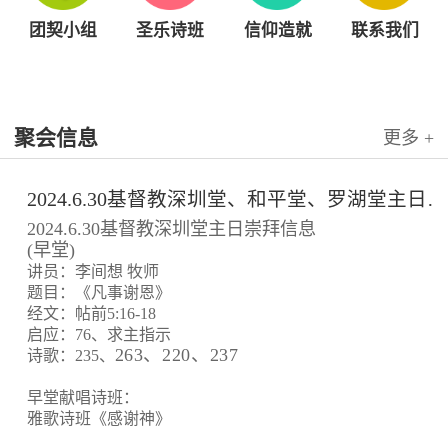
团契小组
圣乐诗班
信仰造就
联系我们
聚会信息
更多 +
2024.6.30基督教深圳堂、和平堂、罗湖堂主日崇拜信息
2024.6.30基督教深圳堂主日崇拜信息
(早堂)
讲员：李间想 牧师
题目：《凡事谢恩》
经文：帖前5:16-18
启应：76、求主指示
263、220、237
诗歌：235、
早堂献唱诗班：
雅歌诗班《感谢神》