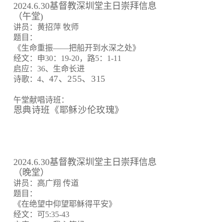
2024.6.30基督教深圳堂主日崇拜信息
（午堂)
讲员：黄招萍 牧师
题目：
《生命重振——把船开到水深之处》
经文：申30：19-20，路5：1-11
启应：36、生命长进
47、255、315
诗歌：4、
午堂献唱诗班：
恩典诗班《耶稣沙伦玫瑰》
2024.6.30基督教深圳堂主日崇拜信息
（晚堂）
讲员：高广翔 传道
题目：
《在绝望中仰望耶稣得平安》
经文：可5:35-43