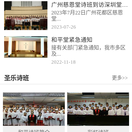
广州慈恩堂诗班到访深圳堂、和平堂
2023年7月22日广州花都区慈恩
堂...
2023
-
07
-
26
联合诗班在叶海莲牧师的带领
和平堂紧急通知
下，先后到访基督教和平堂、深
接有关部门紧急通知，我市多区
圳堂。 上午和平堂教...
及...
2022
-
11
-
18
罗湖区出现社会面疫情，目前情
圣乐诗班
更多>>
况比较复杂。基督教和平堂自11
月19日起，执行实施“双暂停”
措...