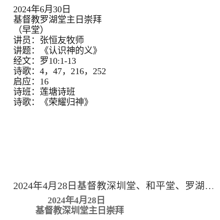
2024年6月30日
基督教罗湖堂主日崇拜
（早堂）
讲员：张恒友牧师
讲题：《认识神的义》
经文：罗10:1-13
诗歌：4，47，216，252
启应：16
诗班：莲塘诗班
诗歌：《荣耀归神》
2024年4月28日基督教深圳堂、和平堂、罗湖堂主日崇拜
2024年4月28日
基督教深圳堂主日崇拜