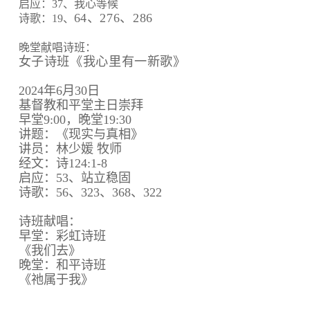
启应：37、我心等候
64、
276、
286
诗歌：19、
晚堂献唱诗班：
女子诗班《我心里有一新歌》
2024年6月30日
基督教和平堂主日崇拜
早堂9:00，晚堂19:30
讲题：《现实与真相》
讲员：林少媛 牧师
经文：诗124:1-8
启应：53、站立稳固
诗歌：56、323、368、322
诗班献唱：
早堂：彩虹诗班
《我们去》
晚堂：和平诗班
《祂属于我》