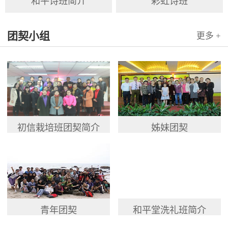
和平诗班简介
彩虹诗班
团契小组
更多 +
初信栽培班团契简介
姊妹团契
青年团契
和平堂洗礼班简介