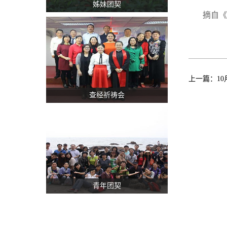
姊妹团契
摘自《
上一篇：
1
查经祈祷会
青年团契