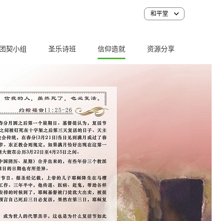
和平堂
团契小组
圣乐诗班
信仰造就
资源分享