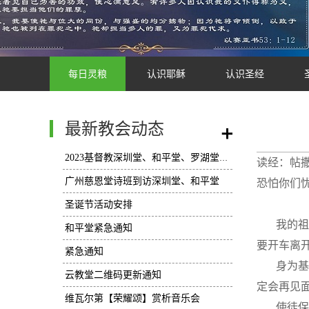
每日灵粮
认识耶稣
认识圣经
最新教会动态
/
2023基督教深圳堂、和平堂、罗湖堂圣诞节活动安排
读经：帖撒
广州慈恩堂诗班到访深圳堂、和平堂
恐怕你们忧
圣诞节活动安排
我的祖
和平堂紧急通知
要开车离
紧急通知
身为基
云教堂二维码更新通知
定会再见
维瓦尔第【荣耀颂】赏析音乐会
使徒保