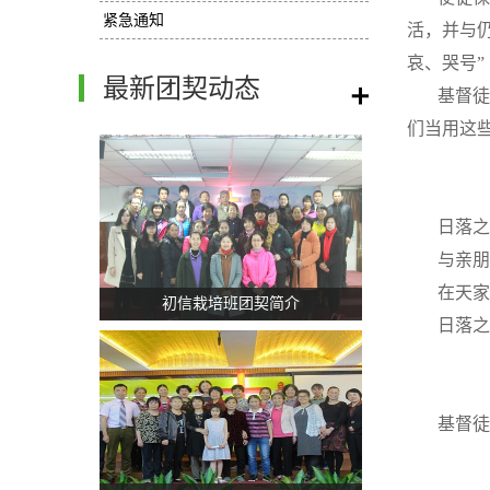
紧急通知
活，并与仍
哀、哭号”
最新团契动态
/
基督徒
们当用这些
日落之
与亲朋
在天家
初信栽培班团契简介
日落之
基督徒