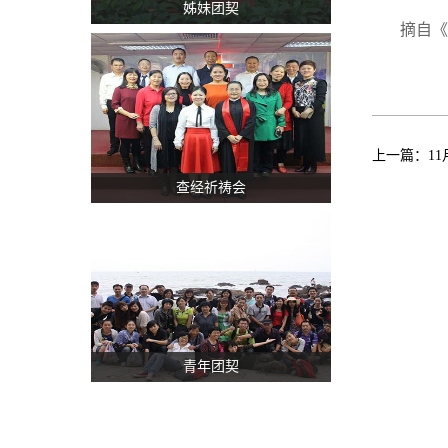
姊妹团契
摘自《
上一篇：
1
查经祈祷会
青年团契