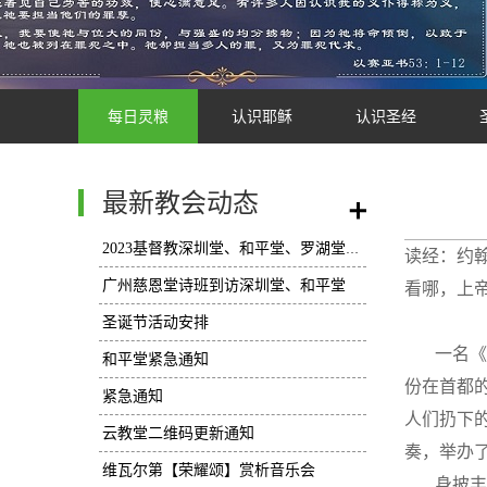
每日灵粮
认识耶稣
认识圣经
最新教会动态
/
2023基督教深圳堂、和平堂、罗湖堂圣诞节活动安排
读经：约翰
广州慈恩堂诗班到访深圳堂、和平堂
看哪，上帝
圣诞节活动安排
一名《
和平堂紧急通知
份在首都
紧急通知
人们扔下的
云教堂二维码更新通知
奏，举办
维瓦尔第【荣耀颂】赏析音乐会
身披丰