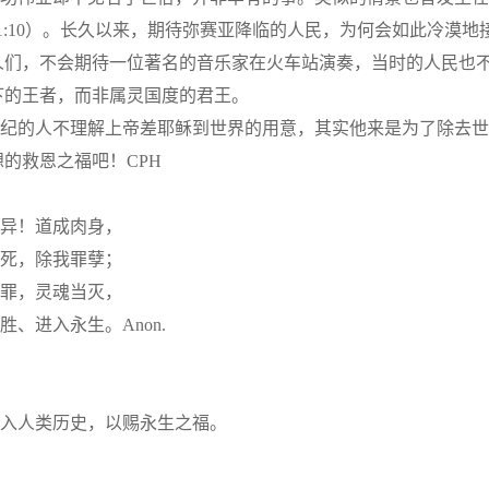
1:10）。长久以来，期待弥赛亚降临的人民，为何会如此冷漠
人们，不会期待一位著名的音乐家在火车站演奏，当时的人民也
下的王者，而非属灵国度的君王。
纪的人不理解上帝差耶稣到世界的用意，其实他来是为了除去世人
的救恩之福吧！CPH
异！道成肉身，
死，除我罪孽；
罪，灵魂当灭，
胜、进入永生。Anon.
入人类历史，以赐永生之福。