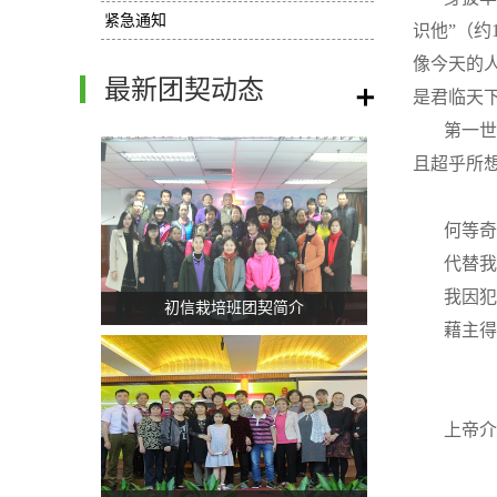
紧急通知
识他”（约
像今天的
最新团契动态
/
是君临天
第一世
且超乎所想
何等奇
代替我
我因犯
初信栽培班团契简介
藉主得
上帝介