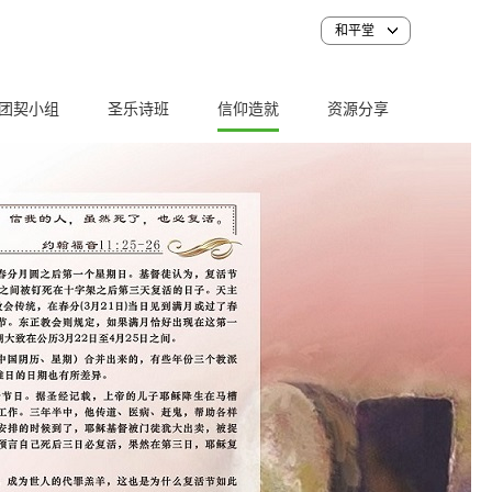
和平堂
团契小组
圣乐诗班
信仰造就
资源分享