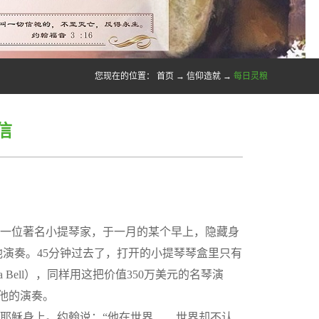
您现在的位置：
首页
→
信仰造就
→
每日灵粮
信
一位著名小提琴家，于一月的某个早上，隐藏身
演奏。45分钟过去了，打开的小提琴琴盒里只有
 Bell），同样用这把价值350万美元的名琴演
他的演奏。
耶稣身上。约翰说：“他在世界……世界却不认