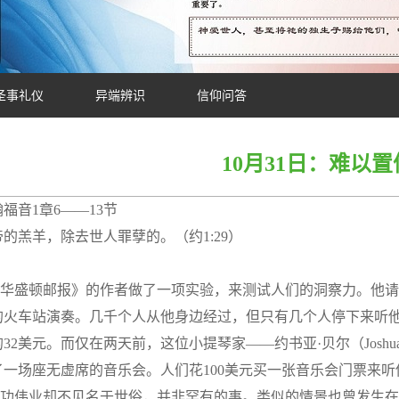
圣事礼仪
异端辨识
信仰问答
10月31日：难以置
福音1章6——13节
的羔羊，除去世人罪孽的。（约1:29）
华盛顿邮报》的作者做了一项实验，来测试人们的洞察力。他请
的火车站演奏。几千个人从他身边经过，但只有几个人停下来听他
32美元。而仅在两天前，这位小提琴家——约书亚·贝尔（Joshua
了一场座无虚席的音乐会。人们花100美元买一张音乐会门票来听
功伟业却不见名于世俗，并非罕有的事。类似的情景也曾发生在