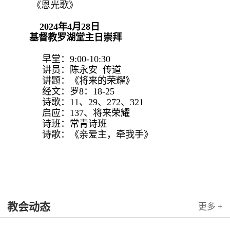
《恩光歌》
2024年4月28日
基督教罗湖堂主日崇拜
早堂：9:00-10:30
讲员：陈永安 传道
讲题：《将来的荣耀》
经文：罗8：18-25
诗歌：11、29、272、321
启应：137、将来荣耀
诗班：常青诗班
诗歌：《亲爱主，牵我手》
教会动态
更多 +