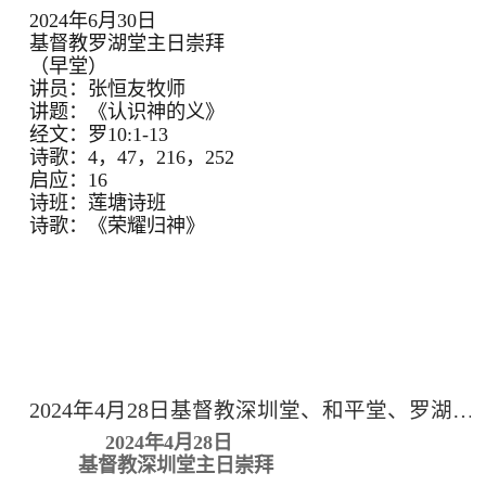
2024年6月30日
基督教罗湖堂主日崇拜
（早堂）
讲员：张恒友牧师
讲题：《认识神的义》
经文：罗10:1-13
诗歌：4，47，216，252
启应：16
诗班：莲塘诗班
诗歌：《荣耀归神》
2024年4月28日基督教深圳堂、和平堂、罗湖堂主日崇拜
2024年4月28日
基督教深圳堂主日崇拜