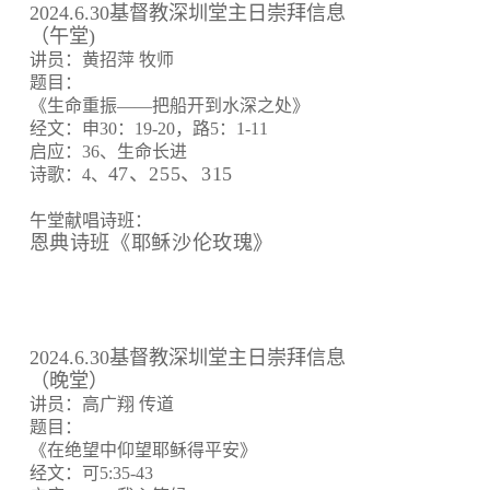
2024.6.30基督教深圳堂主日崇拜信息
（午堂)
讲员：黄招萍 牧师
题目：
《生命重振——把船开到水深之处》
经文：申30：19-20，路5：1-11
启应：36、生命长进
47、255、315
诗歌：4、
午堂献唱诗班：
恩典诗班《耶稣沙伦玫瑰》
2024.6.30基督教深圳堂主日崇拜信息
（晚堂）
讲员：高广翔 传道
题目：
《在绝望中仰望耶稣得平安》
经文：可5:35-43