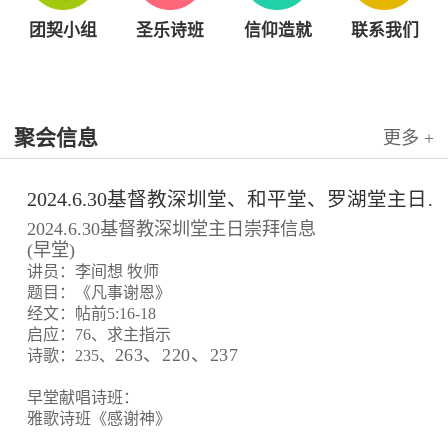
团契小组
圣乐诗班
信仰造就
联系我们
聚会信息
更多 +
2024.6.30基督教深圳堂、和平堂、罗湖堂主日崇拜信息
2024.6.30基督教深圳堂主日崇拜信息
(早堂)
讲员：李间想 牧师
题目：《凡事谢恩》
经文：帖前5:16-18
启应：76、求主指示
263、220、237
诗歌：235、
早堂献唱诗班：
雅歌诗班《感谢神》