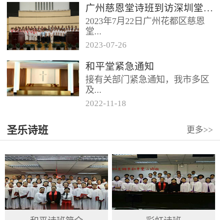
广州慈恩堂诗班到访深圳堂、和平堂
2023年7月22日广州花都区慈恩
堂...
2023
-
07
-
26
联合诗班在叶海莲牧师的带领
和平堂紧急通知
下，先后到访基督教和平堂、深
接有关部门紧急通知，我市多区
圳堂。 上午和平堂教...
及...
2022
-
11
-
18
罗湖区出现社会面疫情，目前情
圣乐诗班
更多>>
况比较复杂。基督教和平堂自11
月19日起，执行实施“双暂停”
措...