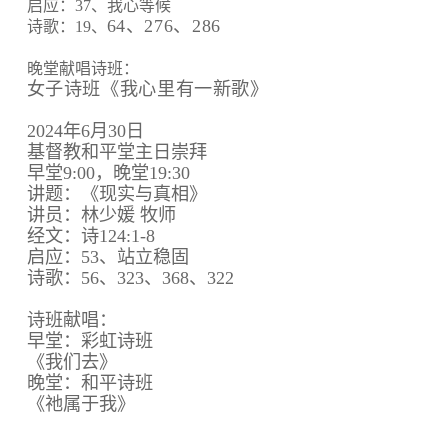
启应：37、我心等候
64、
276、
286
诗歌：19、
晚堂献唱诗班：
女子诗班《我心里有一新歌》
2024年6月30日
基督教和平堂主日崇拜
早堂9:00，晚堂19:30
讲题：《现实与真相》
讲员：林少媛 牧师
经文：诗124:1-8
启应：53、站立稳固
诗歌：56、323、368、322
诗班献唱：
早堂：彩虹诗班
《我们去》
晚堂：和平诗班
《祂属于我》