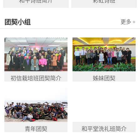
和平诗班简介
彩虹诗班
团契小组
更多 +
初信栽培班团契简介
姊妹团契
青年团契
和平堂洗礼班简介