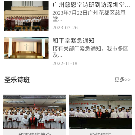
广州慈恩堂诗班到访深圳堂、和平堂
2023年7月22日广州花都区慈恩
堂...
2023
-
07
-
26
联合诗班在叶海莲牧师的带领
和平堂紧急通知
下，先后到访基督教和平堂、深
接有关部门紧急通知，我市多区
圳堂。 上午和平堂教...
及...
2022
-
11
-
18
罗湖区出现社会面疫情，目前情
圣乐诗班
更多>>
况比较复杂。基督教和平堂自11
月19日起，执行实施“双暂停”
措...