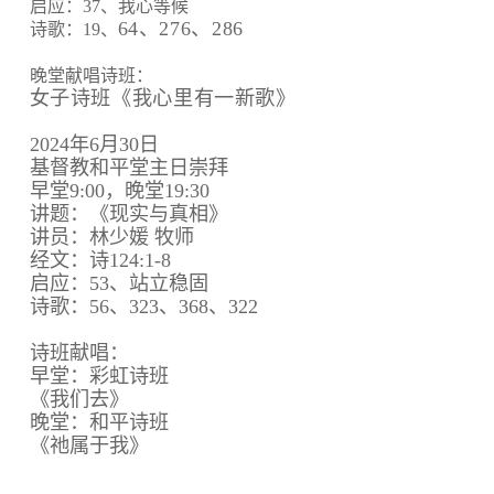
启应：37、我心等候
64、
276、
286
诗歌：19、
晚堂献唱诗班：
女子诗班《我心里有一新歌》
2024年6月30日
基督教和平堂主日崇拜
早堂9:00，晚堂19:30
讲题：《现实与真相》
讲员：林少媛 牧师
经文：诗124:1-8
启应：53、站立稳固
诗歌：56、323、368、322
诗班献唱：
早堂：彩虹诗班
《我们去》
晚堂：和平诗班
《祂属于我》