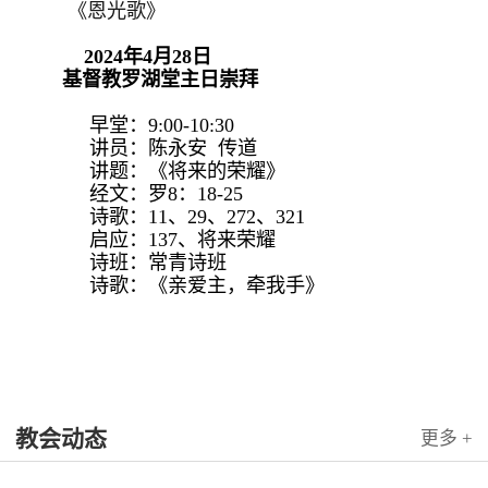
《恩光歌》
2024年4月28日
基督教罗湖堂主日崇拜
早堂：9:00-10:30
讲员：陈永安 传道
讲题：《将来的荣耀》
经文：罗8：18-25
诗歌：11、29、272、321
启应：137、将来荣耀
诗班：常青诗班
诗歌：《亲爱主，牵我手》
教会动态
更多 +