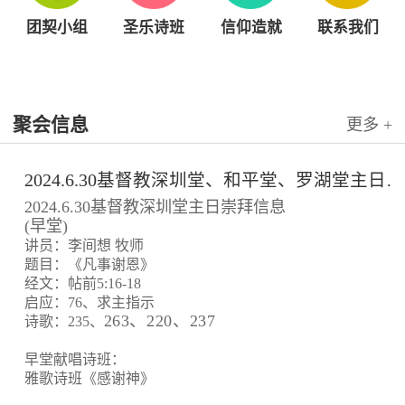
团契小组
圣乐诗班
信仰造就
联系我们
聚会信息
更多 +
2024.6.30基督教深圳堂、和平堂、罗湖堂主日崇拜信息
2024.6.30基督教深圳堂主日崇拜信息
(早堂)
讲员：李间想 牧师
题目：《凡事谢恩》
经文：帖前5:16-18
启应：76、求主指示
263、220、237
诗歌：235、
早堂献唱诗班：
雅歌诗班《感谢神》