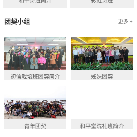
和平诗班简介
彩虹诗班
团契小组
更多 +
初信栽培班团契简介
姊妹团契
青年团契
和平堂洗礼班简介