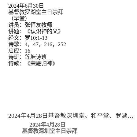
2024年6月30日
基督教罗湖堂主日崇拜
（早堂）
讲员：张恒友牧师
讲题：《认识神的义》
经文：罗10:1-13
诗歌：4，47，216，252
启应：16
诗班：莲塘诗班
诗歌：《荣耀归神》
2024年4月28日基督教深圳堂、和平堂、罗湖堂主日崇拜
2024年4月28日
基督教深圳堂主日崇拜