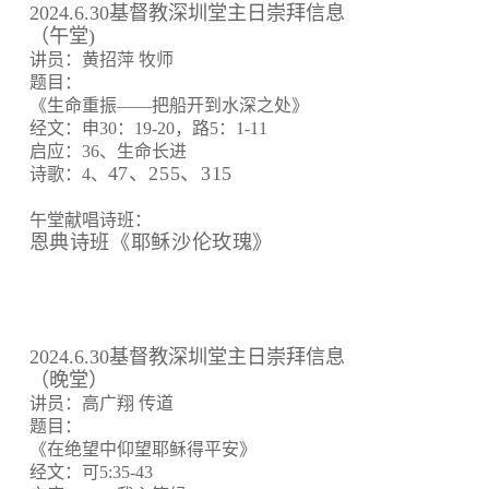
2024.6.30基督教深圳堂主日崇拜信息
（午堂)
讲员：黄招萍 牧师
题目：
《生命重振——把船开到水深之处》
经文：申30：19-20，路5：1-11
启应：36、生命长进
47、255、315
诗歌：4、
午堂献唱诗班：
恩典诗班《耶稣沙伦玫瑰》
2024.6.30基督教深圳堂主日崇拜信息
（晚堂）
讲员：高广翔 传道
题目：
《在绝望中仰望耶稣得平安》
经文：可5:35-43