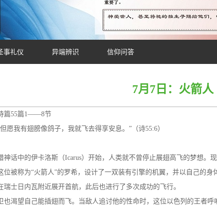
圣事礼仪
异端辨识
信仰问答
7月7日：火箭人
篇55篇1——8节
“但愿我有翅膀像鸽子，我就飞去得享安息。”（诗55:6）
腊神话中的伊卡洛斯（Icarus）开始，人类就不曾停止展翅高飞的梦想。现在
这位被称为“火箭人”的罗希，设计了一双装有引擎的机翼，并以自己的身
4年在瑞士日内瓦附近展开首航，此后也进行了多次成功的飞行。
卫也渴望自己能插翅而飞。当敌人追讨他的性命时，这位以色列的王者呼喊