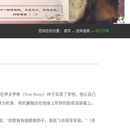
您现在的位置：
首页
→
信仰造就
→
每日灵粮
伊夫罗希（Yves Rossy）终于实现了梦想，他让自己
体为机身，将机翼融合在他身上所穿的耐高温装备上。
：“但愿我有翅膀像鸽子，我就飞去得享安息。”（诗