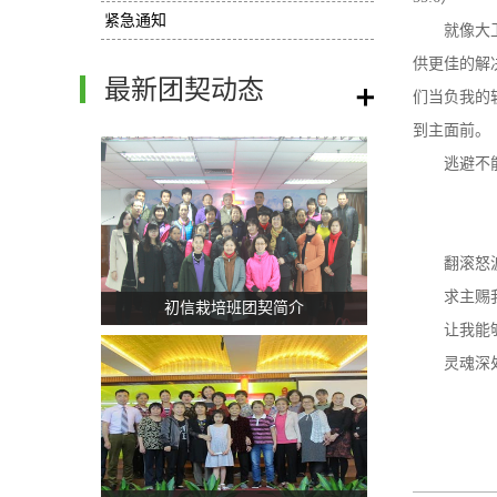
紧急通知
就像大
供更佳的解
最新团契动态
/
们当负我的
到主面前。
逃避不
翻滚怒
求主赐
初信栽培班团契简介
让我能
灵魂深处