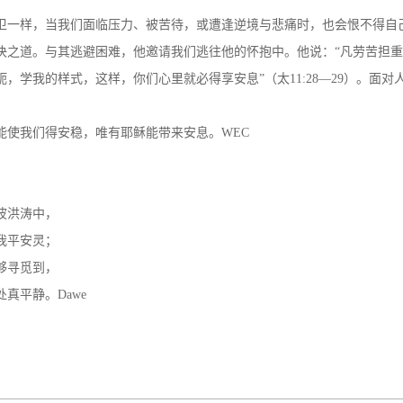
卫一样，当我们面临压力、被苦待，或遭逢逆境与悲痛时，也会恨不得自
决之道。与其逃避困难，他邀请我们逃往他的怀抱中。他说：“凡劳苦担
轭，学我的样式，这样，你们心里就必得享安息”（太11:28—29）。面
能使我们得安稳，唯有耶稣能带来安息。WEC
波洪涛中，
我平安灵；
够寻觅到，
真平静。Dawe