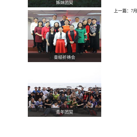
姊妹团契
上一篇：
7
查经祈祷会
青年团契