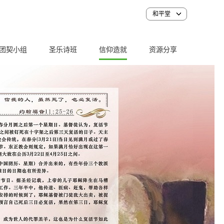
和平堂
团契小组
圣乐诗班
信仰造就
资源分享