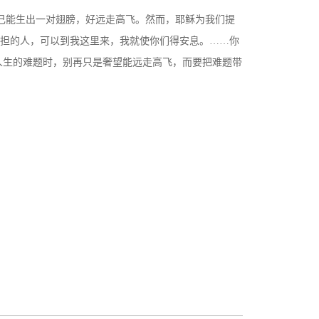
己能生出一对翅膀，好远走高飞。然而，耶稣为我们提
重担的人，可以到我这里来，我就使你们得安息。……你
对人生的难题时，别再只是奢望能远走高飞，而要把难题带