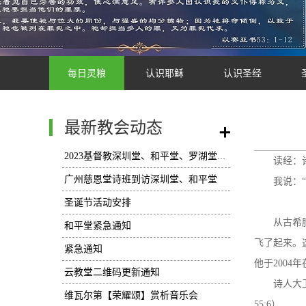
每日灵粮
认识耶稣
认识圣经
最新教会动态
/
2023基督教深圳堂、和平堂、罗湖堂圣诞节活动安排
读经：诗
广州慈恩堂诗班到访深圳堂、和平堂
我说：
圣诞节活动安排
从古希
和平堂紧急通知
飞了起来。
紧急通知
他于200
云教堂二维码更新通知
诗人大
维瓦尔第【荣耀颂】赏析音乐会
55:6）