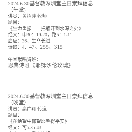
2024.6.30基督教深圳堂主日崇拜信息
（午堂)
讲员：黄招萍 牧师
题目：
《生命重振——把船开到水深之处》
经文：申30：19-20，路5：1-11
启应：36、生命长进
47、255、315
诗歌：4、
午堂献唱诗班：
恩典诗班《耶稣沙伦玫瑰》
2024.6.30基督教深圳堂主日崇拜信息
（晚堂）
讲员：高广翔 传道
题目：
《在绝望中仰望耶稣得平安》
经文：可5:35-43