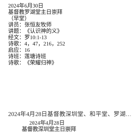
2024年6月30日
基督教罗湖堂主日崇拜
（早堂）
讲员：张恒友牧师
讲题：《认识神的义》
经文：罗10:1-13
诗歌：4，47，216，252
启应：16
诗班：莲塘诗班
诗歌：《荣耀归神》
2024年4月28日基督教深圳堂、和平堂、罗湖堂主日崇拜
2024年4月28日
基督教深圳堂主日崇拜