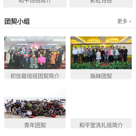
和平诗班简介
彩虹诗班
团契小组
更多 +
初信栽培班团契简介
姊妹团契
青年团契
和平堂洗礼班简介