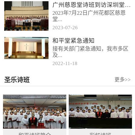
广州慈恩堂诗班到访深圳堂、和平堂
2023年7月22日广州花都区慈恩
堂...
2023
-
07
-
26
联合诗班在叶海莲牧师的带领
和平堂紧急通知
下，先后到访基督教和平堂、深
接有关部门紧急通知，我市多区
圳堂。 上午和平堂教...
及...
2022
-
11
-
18
罗湖区出现社会面疫情，目前情
圣乐诗班
更多>>
况比较复杂。基督教和平堂自11
月19日起，执行实施“双暂停”
措...