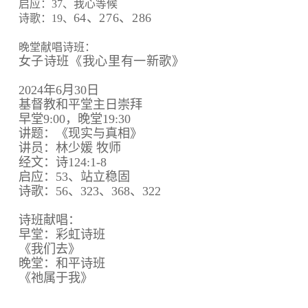
启应：37、我心等候
64、
276、
286
诗歌：19、
晚堂献唱诗班：
女子诗班《我心里有一新歌》
2024年6月30日
基督教和平堂主日崇拜
早堂9:00，晚堂19:30
讲题：《现实与真相》
讲员：林少媛 牧师
经文：诗124:1-8
启应：53、站立稳固
诗歌：56、323、368、322
诗班献唱：
早堂：彩虹诗班
《我们去》
晚堂：和平诗班
《祂属于我》