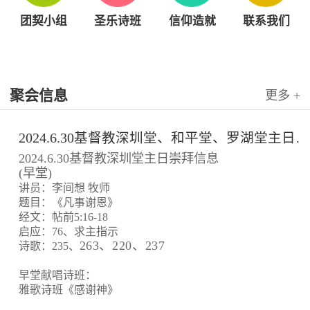
团契小组
圣乐诗班
信仰造就
联系我们
聚会信息
更多 +
2024.6.30基督教深圳堂、和平堂、罗湖堂主日崇拜信息
2024.6.30基督教深圳堂主日崇拜信息
(早堂)
讲员：李间想 牧师
题目：《凡事谢恩》
经文：帖前5:16-18
启应：76、求主指示
263、220、237
诗歌：235、
早堂献唱诗班：
雅歌诗班《感谢神》