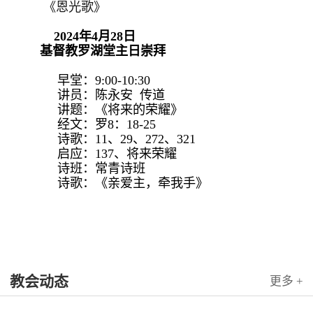
《恩光歌》
2024年4月28日
基督教罗湖堂主日崇拜
早堂：9:00-10:30
讲员：陈永安 传道
讲题：《将来的荣耀》
经文：罗8：18-25
诗歌：11、29、272、321
启应：137、将来荣耀
诗班：常青诗班
诗歌：《亲爱主，牵我手》
教会动态
更多 +