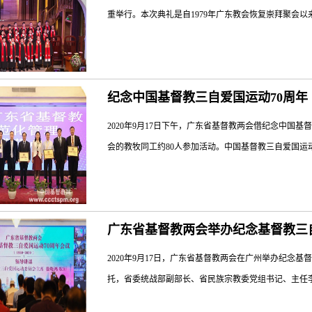
中扎根中国文化沃土，践行社会主义核心价值观，在处
重举行。本次典礼是自1979年广东教会恢复崇拜聚会以
教界等各方面专家学者和大多数同工同道的共识。广东
旁贷，成立基督教研究中心是顺应时代的要求，盼望本
教中国化研究中心能积极发挥领头羊和主力军的作用，
督教会的20位教牧人员接受牧师圣职。 按牧典礼由
教两会在讲话时强调：基督教中国化要立足基层、服务基
纪念中国基督教三自爱国运动70周年
礼。按立牧师团成员包括广东省三自爱国会主席樊宏恩
拜礼仪中国化”研讨，广东省基督教三自爱国会常务副主席
席、深圳市基督教两会主席、会长蔡博生牧师、广东省
2020年9月17日下午，广东省基督教两会借纪念中国
玉明牧师、广东省基督教三自爱国会副主席、汕头市基
会的教牧同工约80人参加活动。中国基督教三自爱国运动
师。 蔡博生牧师证道，题目为《无愧工人与贵重器皿
当、有圣洁、为群羊、为教会发展作出奉献的好器皿 
带、赠送圣经 ...
事务委员会和广州市民族宗教事务局相关领导到会指导
广东省基督教两会举办纪念基督教三
负责同工介绍了“以堂带点”工作经验，并实地考察了广
出、成效显著的教堂、聚会点予以表彰。广东省基督教
2020年9月17日，广东省基督教两会在广州举办纪念
效管理机制的做法，实现“以堂带点”工作标本兼治。徐
托，省委统战部副部长、省民族宗教委党组书记、主任李
团结引导私设点是中国教会面临的重要任务。私设点成