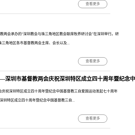
议上的讲话精神，牢固树立爱国爱教意识，不断提高教会工作的法治化水
查看更多
，团结、服务信仰纯正、遵纪守法的私设点信众，从基层教会做起，积极探
统战部二级巡视员柯维良、省民族宗教委副主任曾晓晖出席会议。纪念大会
得动、带得好”，要加强聚会点负责人及义工骨干的培训工作，团结引导广大
各全省性宗教团体代表、省基督教两会常务委员会组成人员共80人在省主会
拓展教会的团结面，...
教两会副秘书长、副总干事以上人员约400人在各地分会场参会。徐晓鸿牧
基督教两会承办的“深圳教会与珠三角地区教会联席牧养研讨会”在深圳举行。研
望。他指出，“三自”的核心是独立自主，“三自”的本质是爱国爱教，“三自”
三角地区各市基督教两会主席、会长以及...
，一是要始终坚持我国基督教中国化方向，让“中国化”成为新时代三自爱国
，使“法制化”成为办好新时代中国教会的重要指标；三是要始终坚持独立
查看更多
发展中根除掉；四是要加强我国基督教的人才梯队建设，按“专业化”的要求
副会长沈学彬牧师、金陵协和神学院严锡禹副教授应邀出席会议。中国基督
来，我省基督教界与全国基督教界一道，始终坚持正确方向，高举爱国主义旗
——深圳市基督教两会庆祝深圳特区成立四十周年暨纪念
务副会长陈穗生牧师、广东协和神学院副院长兼教务长蔡建伟牧师、汕头市
会长马雄华牧师应邀出席研讨会并进行主题发言和专题发言。蒿志强牧师以
会庆祝深圳特区成立四十周年暨纪念中国基督教三自爱国运动发起七十周年
题进行主题发言。蒿牧师分别从“新时代中国宗教融媒体框架”“疫情防控常态
祝深圳特区成立四十周年暨纪念中国基督教三自...
体资源”五个方面进行分享，特别提出了新时代中国教会融媒体事工的重要性及
牧师分别以“线上牧养：新形势下牧养面对的挑战”“网络圣礼：新形势下教
查看更多
“肢体相顾：新形势下教会的互助互帮”为题进行专题发言。广东省基督教协会
教全国两会、省民宗委与市委统战部及市区民宗局、省基督教两会领导，珠三
师、深圳市龙岗堂主任刘乾牧师积极进行回应。其中，郭云牧师提出疫情加