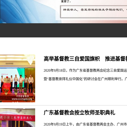
高举基督教三自爱国旗帜 推进基督
2020年9月18日，作为广东省基督教两会纪念三自爱
暨“基督教崇拜礼仪中国化”的研讨会在广州顺利举行。广
、广东省基督教协会会长郭云牧师及有关部门领导、嘉
广东基督教会按立牧师圣职典礼
致力推动和促进按三自原则办好教会、继续推进基督教
师主持。许牧师在致词中指出基督教中国化就是以圣经
2020年9月19日上午，由广东省基督教两会主办、广