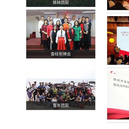
姊妹团契
查经祈祷会
青年团契