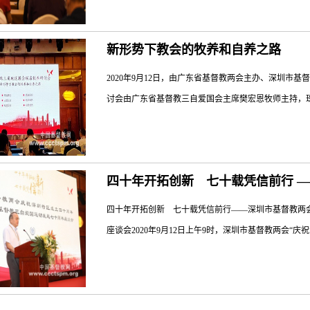
视，务必认真学习贯彻习近平总书记在全国宗教工作会
平；做好私设点的管理，必须仔细甄别分类，分类治理
运动委员会主席徐晓鸿牧师应邀出席会议并讲话。省委
索“以堂带点”工作的有效做法，真正做到“带得了、带
新形势下教会的牧养和自养之路
以视频会议形式开至全省21个地级以上市民族宗教局，
信众规范地过好信仰生活，进而认真总结经验，加以推广，
场参会；各地级以上市民族宗教局主要负责同志、市基督
2020年9月12日，由广东省基督教两会主办、深圳市
师在致辞中阐述了对“三自”精神的理解和对办好教会的期
讨会由广东省基督教三自爱国会主席樊宏恩牧师主持，珠
的基础是增进团结，“三自”的目的是办好教会。他强调
运动的长期使命；二是要始终坚持法治精神依法依规办教
自主自办教会原则，把“向西看”的倾向从我国基督教的
深圳市各区教牧同工约百人参加。中国基督教协会驻会
不断提高基督教的整体管理水平。李秀英指出，70年
四十年开拓创新 七十载凭信前行 
教《天风》杂志主编蒿志强牧师、广州市基督教协会常
帜，坚持独立自主自办原则，坚持爱国爱教、团结进...
基督教三自爱国会主席詹海烈牧师、东莞市基督教协会
四十年开拓创新 七十载凭信前行——深圳市基督教两
“疫情防控常态化下的中国教会融媒体事工及其思考”为
座谈会2020年9月12日上午9时，深圳市基督教两会“庆
化下的教会融媒体”“若干思考”“有关法律法规”和“媒
其思考。陈穗生牧师、蔡建伟牧师、詹海烈牧师、马雄华
会礼仪的思考”“线上奉献：新形势下教会自养的困境”
爱国运动发起七十周年座谈会”在深圳举行。来自基督
会长郭云牧师、惠州市基督教三自爱国会主席詹少初牧