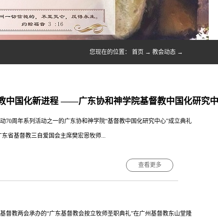
您现在的位置：
首页
→
教会动态
→
教中国化新进程 ​——广东协和神学院基督教中国化研究
国运动70周年系列活动之一的广东协和神学院“基督教中国化研究中心”成立典礼
东省基督教三自爱国会主席樊宏恩牧师...
查看更多
宾，以及来自广东各地教会主要负责同工近80人出席。这是广东协和神学院
中国化进程的重要举措。研究中心成立典礼由广东协和神学院院长许洁平牧
为依据，持守基本信仰，继承大公教会和宗教改革传统，在信仰和社会实践
州市基督教两会承办的“广东基督教会按立牧师圣职典礼”在广州基督教东山堂隆