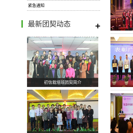
紧急通知
最新团契动态
/
初信栽培班团契简介