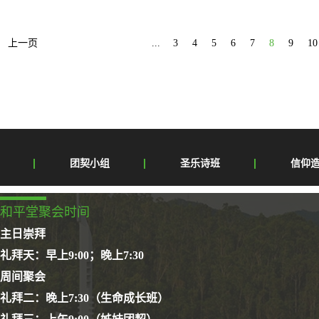
角地区、潮汕地区基督教两会的主要负责同工及嘉宾，深
快了互联网对教会的影响，我们要合理、合法使用互联网发
加了本次座谈会。 开幕式在雄壮嘹亮的国歌声中
上一页
...
3
4
5
6
7
8
9
10
两会主席兼会长蔡博生牧师代表市基督教两会致辞，对
蔡牧师透过深圳特区建设与深圳教会发展，结合中国基
圳教会的教牧同工重新启航探索办好深圳教会的道路和
有新担当，为国家祷告也为世界和平祷告。开幕式上，广
团契小组
圣乐诗班
信仰
和平堂聚会时间
主日崇拜
礼拜天：早上9:00；晚上7:30
周间聚会
礼拜二：晚上7:30（生命成长班）