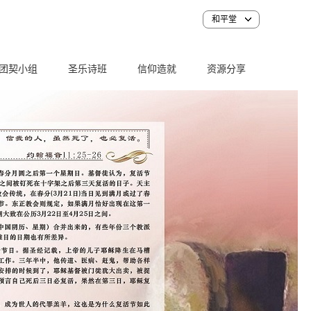
和平堂
团契小组
圣乐诗班
信仰造就
资源分享