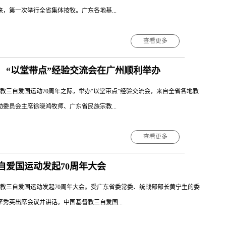
境中传扬福音，见证基督，办好教会。基督教中国化早已成为政界、学界和
来，第一次举行全省集体按牧。广东各地基...
协和神学院作为教会人才培养和理论研究的基地，对推进基督教中国化责无
省各界人士一如既往支持神学院和研究中心的事工和发展，盼望神学院基督
查看更多
多出成果，并藉此不断提升协和神学院的学术水平。樊宏恩牧师代表省基督
广东省基督教三自爱国会副秘书长、广州市基督教东山堂主任陈穗生牧师主
层，以问题和目标为导向才能不断出成果。 成立典礼后举办了“基督教崇
 “以堂带点”经验交流会在广州顺利举办
牧师、广东省基督教协会会长郭云牧师、广东省基督教三自爱国会常务副主
兼广东协和...
基督教三自爱国会常务副主席许洁平牧师、广东省基督教协会常务副会长雷
基督教三自爱国运动70周年之际，举办“以堂带点”经验交流会，来自全省各地教
督教三自爱国会主席詹海烈牧师、广东省基督教三自爱国会副主席黄影新牧
委员会主席徐晓鸿牧师、广东省民族宗教...
》。勉励全体教牧人员效仿耶稣基督做无愧的工人、成为有忠心、有担
. 按立仪式由樊宏恩牧师主持 牧师团向新牧师施行按手礼并授予圣
查看更多
。会议由广东省基督教协会会长郭云牧师主持。来自广州、中山两地教会的
自爱国运动发起70周年大会
州基督教青龙坊聚会点和敦和聚会点，对部分教会“以堂带点”工作表现突
三自爱国会主席樊宏恩牧师在讲话中总结了广东教会通过分类治理、建立长
基督教三自爱国运动发起70周年大会。受广东省委常委、统战部部长黄宁生的委
晓鸿牧师在讲话中指出，私设聚会点问题是当前基督教领域的热点和难点，
秀英出席会议并讲话。中国基督教三自爱国...
分复杂，社会涉及面广，把私设点纳入依法管理轨道，必须各方面高度重