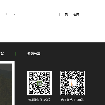
圳市基督教两会班子成员与全市备案的教牧人员、堂点负责人等130余人参
展...
开始,全体与会人员观看了深圳教会发展的视频短片。深圳市基督教
11
12
...
下一页
尾页
各位领导嘉宾和教牧同工的莅临表示热烈的欢迎和衷心的感谢。在致辞中，
督教三自爱国运动的历史，见证了上帝给予深圳教会奇妙的恩典，并鼓励深
方向，并通过推进基督教中国化进一步认同国家和民族，激励大家对社会要
东省民宗委及深圳市委统战部、民宗局相关领导、中国基督...
造就
资源分享
深圳堂微信公众号
和平堂手机云网站