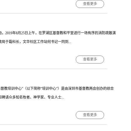
妹沿途指引步行方向到达罗湖堂。★请弟兄姊妹按照次序遵从罗湖堂义工的
查看更多
安保队的弟兄们和接待组的姊妹们，可以参与本场义工工作，与罗湖堂义工
完毕（工期预计两周时间）通行后，恢复团契聚会和主日崇拜。届时另行发布
://l...
工祷告！ 基督教和平堂 ...
，2019年8月25日上午，在罗湖区基督教和平堂进行一场有序的消防疏散演
局于磊科长，文华社区工作站何书记一同到...
查看更多
疏散演练 随着一声令下，警铃拉响。信徒们在义工和消防安保人员的指导
督教和平堂庄悦理干事和范烨恒传道负责接待罗湖区各部门领导，结束演
今天的疏散演习，并及时做出调整本次的消防疏散演练有效考核信徒们的
基督教培训中心”（以下简称“培训中心”）是由深圳市基督教两会创办的综合
全意识的提高。
聘请众多知名牧者、神学家、专业人士...
查看更多
，已经为教会培养了 800 多名优秀的信徒领袖、在职侍奉者以及其他专业人