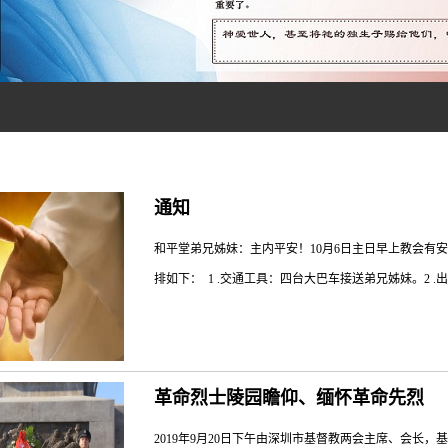
通知
和平堂弟兄姊妹：主内平安！10月6日主日早上教会有
排如下： 1 .交通工具：四台大巴车接送弟兄姊妹。2 .
在早上7:50分～8:30分在黄贝岭地铁 D 出口东侧
革命烈士陵园瞻仰、缅怀革命先烈
新技术产业第一园区119栋基督教罗湖堂楼旁边出发，送大家
示：】★前往罗湖堂参加圣餐主日崇拜的弟兄姊妹，尽
2019年9月20日下午由深圳市基督教两会主席、会长