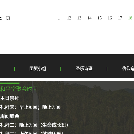
才。“培训中心”旨在针对当今教会、特别是城市教会发
阔视野，明确方向。着力训练灵、德、智、体、群、美等
上一页
...
12
13
14
15
16
17
18
年制课程：圣经班、进修班。1、圣经班：开设圣经和
市教会牧养、管理侍奉技巧以及标准化神学教育课程等
一年以上的义工；2、爱国爱教，拥护三自原则、遵守国
史；5、年龄：25－60周岁；6、根据自身情况，选
本年度圣经班招生60人；进修班招生50人（仅限修读
神学院校的老师、教授。3、各地知名牧者...
团契小组
圣乐诗班
信仰
和平堂聚会时间
主日崇拜
礼拜天：早上9:00；晚上7:30
周间聚会
礼拜二：晚上7:30（生命成长班）