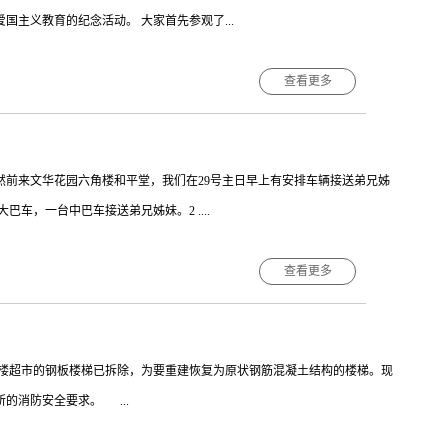
班的弟兄姊妹请自行前往深圳堂晚堂主日崇拜。★在路途及红绿灯路口处，
主义教育的纪念活动。 大家首先参观了...
，请在“莲塘街道办”站下车，有罗湖堂义工弟兄姊妹沿途指引步行方向到
引接受安检进入礼拜场地，保持安静有序。★和平堂安保队的弟兄们和接待
查看更多
兄姊妹配搭服事。愿神记念大家的付出！另通知：重阳节我们教会有个敬老
保卫祖国和平统一所付出的沉重代价 大家怀着悲痛及感恩的心情来到深圳市
巾。由于和平堂目...
命烈士 深圳市基督教三自爱国会副主席、兼秘书长叶东升牧师致缅怀
博生牧师带着沉重的心情，走向革命烈士纪念碑 蔡牧师整理挽联 大
然前来文华花园六角楼和平堂，我们在29号主日早上有安排车辆接送弟兄姊
 大家有序为革命烈士献花 本次活动进一步弘扬爱国主义教育，发扬革
大巴车，一台中巴车接送弟兄姊妹。2 ....
义来之不易，使大家加倍珍惜今天的和平，促使大家不忘初心，牢记使命，
查看更多
在黄贝岭地铁 D 出口 东侧 恭候弟兄姊妹上车 。3.聚会之后 车辆统一从罗湖
 联系人 谢弟兄 电话 18664964483【另外温馨提示：】★29号前往罗湖
9号是上班时间，又是初一，估计管理处会车流限行，所以车辆进不工业园
楼超市的钢板楼梯已拆除，为要重建恢复为原状钢筋混凝土结构的楼梯。现
协警在执勤，抓不遵守交通秩序的电单车和行人，请大家小心留意！★年青
的消防安全要求。 ...
上班的弟兄姊妹请自行前往深圳堂晚堂主日崇拜。★公交前往罗湖堂的弟兄