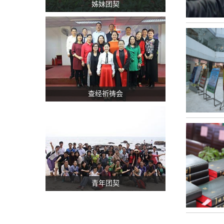
姊妹团契
查经祈祷会
青年团契