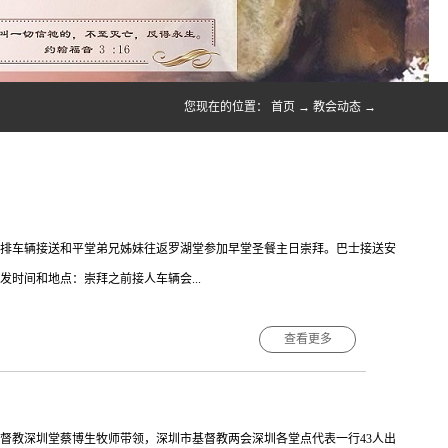
您现在的位置：
首页
→
教会动态
→
安排车辆接送和平堂弟兄姊妹往返罗湖堂参加早堂圣餐主日崇拜。巴士接送安
出发时间和地点：崇拜之前接人车辆会...
查看更多
恭候弟兄姊妹上车，前往基督教罗湖堂。3.崇拜之后返程：车辆统一从莲塘罗湖区高
返回黄贝岭地铁站。 联系人：谢弟兄 电话 18664964483【温馨提
量绿色出行。因为私家车进入园区需提前预约登记车牌号码。★年青弟兄姊
，基督教深圳堂蔡博生牧师带领，深圳市基督教两会深圳各堂点代表一行43人出