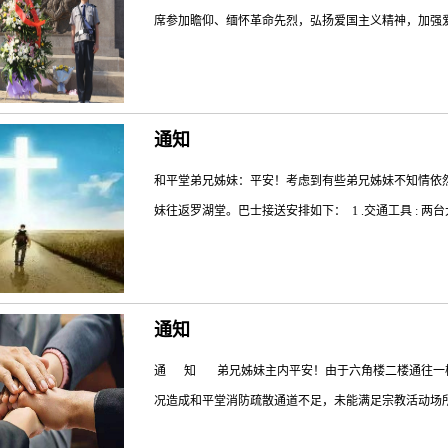
妹自行绿色出行前往罗湖堂早堂圣餐主日崇拜，白天上
席参加瞻仰、缅怀革命先烈，弘扬爱国主义精神，加强爱国
请大家注意遵守交通秩序。★公交前往罗湖堂的弟兄姊妹
达罗湖堂。★请弟兄姊妹按照次序遵从罗湖堂义工的指
组的姊妹们，可以参与本场义工工作，与罗湖堂义工弟
深圳革命烈士纪念馆 一张张历史照片，见证了先烈为了
活动——送给60周岁以上（含60）的长者弟兄姊妹记念毛
通知
革命烈士陵园，缅怀为了祖国解放和人民带来安宁的革
词，并宣布活动开始 向革命烈士纪念碑献花圈 蔡
和平堂弟兄姊妹：平安！考虑到有些弟兄姊妹不知情依
家默哀纪念革命先烈 基督教协会副会长刘乾牧师祷告
妹往返罗湖堂。巴士接送安排如下： 1 .交通工具 : 两台
命精神，让大家深感新中国来之不易，中国特色社会主
时常为中国祝福，成为热...
时间和地点 聚会之前接人车辆会在早上7:50分～8:30分
通知
第一工业区119栋 罗湖堂楼旁边出发，终点站黄贝岭地铁站。
堂礼拜的弟兄姊妹请留意：29号尽量绿色出行，因为2
通 知 弟兄姊妹主内平安！由于六角楼二楼通往一
区。★这段时间发现，在红绿灯路口处，有交通警察和
况造成和平堂消防疏散通道不足，未能满足宗教活动场所
弟兄姊妹自行绿色出行前往罗湖堂早堂主日崇拜，白天