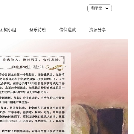
和平堂
团契小组
圣乐诗班
信仰造就
资源分享