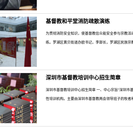
姊妹，请在“莲塘街道办”站下车，有罗湖堂义工弟兄姊
指引接受安检进入礼拜场地，保持安静有序。★和平堂
本堂从9月22起所有聚会全部暂停，直至楼梯复原施工
弟兄姊妹配搭服事。愿神记念大家的付出！★基督教罗湖堂http
基督教和平堂消防疏散演练
通告。 请为和平堂教会事
为贯彻消防安全知识，使基督教信众能安全参与宗教活动
练。罗湖区黄贝街道办欧书记，李部长，罗湖区民族宗教
场参加指导疏散演练工作。 杨国杰弟兄主持本次消防
深圳市基督教培训中心招生简章
下有序的离开现场。 疏散人群 迅速离开现场 基
练后，共同商讨，并听取反应和意见。 大家一起总结
深圳市基督教培训中心招生简章 一、中心宗旨“深圳市
自救能力，和各部门协调疏散能力，加强信徒防范和安
性培训机构。主要由深圳市基督教两会领导班子的牧者和
及其他学者前来授课。本“培训中心”自2011年成立以来