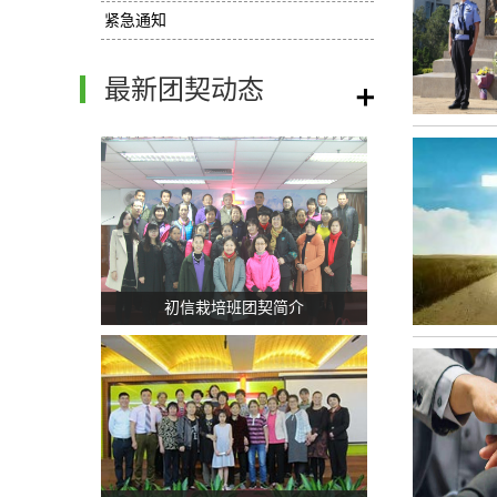
紧急通知
最新团契动态
/
初信栽培班团契简介