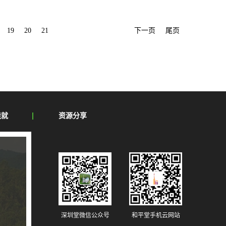
展的需要，引导培养义工弟兄姊妹承担时代使命，扎根圣经，持守真道；开
全面发展的实用型教会人才。二、中心学制：“培训中心”目前开设两种一
19
20
21
下一页
尾页
神学基础课程，以及实用的教会牧养、管理课程等。2、进修班：开设针对城
。三、招生对象及要求1、必须清楚重生得救、已经受洗、且在教会参与侍奉
家法律、法规；3、高中以上文化程度；4、身体健康，无传染病和精神病
择圣经班或者进修班的课程，须填写相应报名表，并由所属教会和牧者推荐；7、
过圣经班的学员）。四、师资力量1、市基督教两会领导班子为主的牧者。2、
造就
资源分享
深圳堂微信公众号
和平堂手机云网站