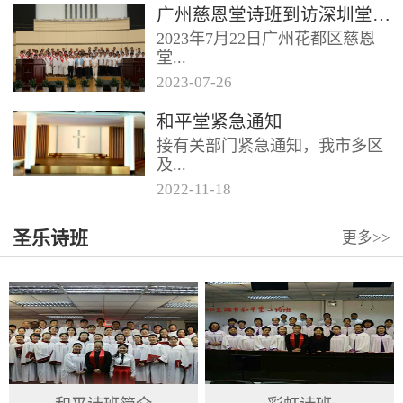
广州慈恩堂诗班到访深圳堂、和平堂
2023年7月22日广州花都区慈恩
堂...
2023
-
07
-
26
联合诗班在叶海莲牧师的带领
和平堂紧急通知
下，先后到访基督教和平堂、深
接有关部门紧急通知，我市多区
圳堂。 上午和平堂教...
及...
2022
-
11
-
18
罗湖区出现社会面疫情，目前情
圣乐诗班
更多>>
况比较复杂。基督教和平堂自11
月19日起，执行实施“双暂停”
措...