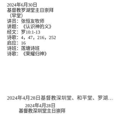
2024年6月30日
基督教罗湖堂主日崇拜
（早堂）
讲员：张恒友牧师
讲题：《认识神的义》
经文：罗10:1-13
诗歌：4，47，216，252
启应：16
诗班：莲塘诗班
诗歌：《荣耀归神》
2024年4月28日基督教深圳堂、和平堂、罗湖堂主日崇拜
2024年4月28日
基督教深圳堂主日崇拜