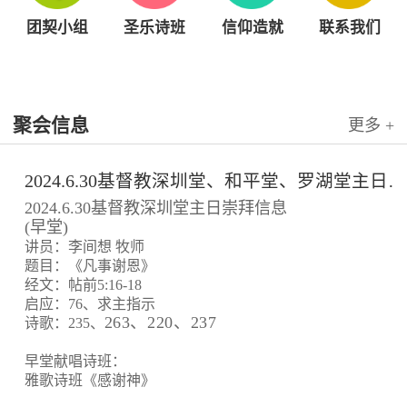
团契小组
圣乐诗班
信仰造就
联系我们
聚会信息
更多 +
2024.6.30基督教深圳堂、和平堂、罗湖堂主日崇拜信息
2024.6.30基督教深圳堂主日崇拜信息
(早堂)
讲员：李间想 牧师
题目：《凡事谢恩》
经文：帖前5:16-18
启应：76、求主指示
263、220、237
诗歌：235、
早堂献唱诗班：
雅歌诗班《感谢神》