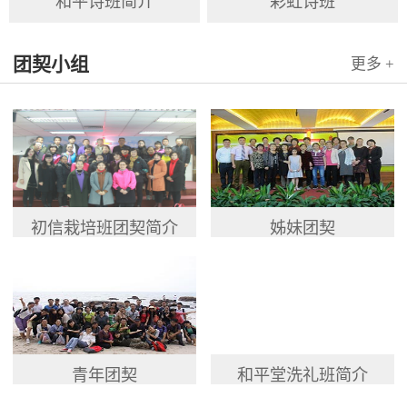
和平诗班简介
彩虹诗班
团契小组
更多 +
初信栽培班团契简介
姊妹团契
青年团契
和平堂洗礼班简介