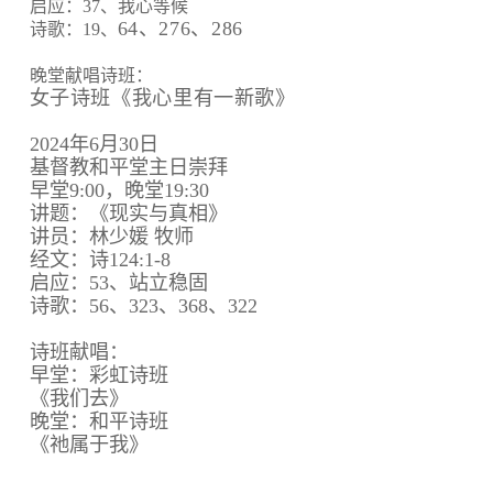
启应：37、我心等候
64、
276、
286
诗歌：19、
晚堂献唱诗班：
女子诗班《我心里有一新歌》
2024年6月30日
基督教和平堂主日崇拜
早堂9:00，晚堂19:30
讲题：《现实与真相》
讲员：林少媛 牧师
经文：诗124:1-8
启应：53、站立稳固
诗歌：56、323、368、322
诗班献唱：
早堂：彩虹诗班
《我们去》
晚堂：和平诗班
《祂属于我》