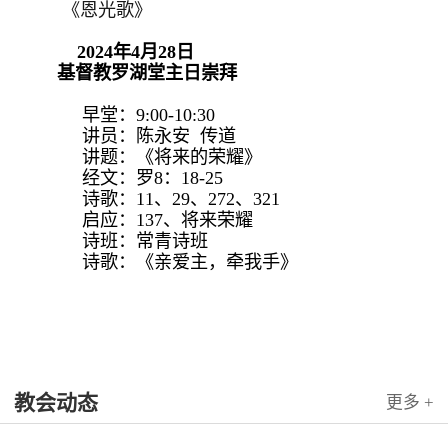
《恩光歌》
2024年4月28日
基督教罗湖堂主日崇拜
早堂：9:00-10:30
讲员：陈永安 传道
讲题：《将来的荣耀》
经文：罗8：18-25
诗歌：11、29、272、321
启应：137、将来荣耀
诗班：常青诗班
诗歌：《亲爱主，牵我手》
教会动态
更多 +