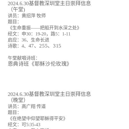
2024.6.30基督教深圳堂主日崇拜信息
（午堂)
讲员：黄招萍 牧师
题目：
《生命重振——把船开到水深之处》
经文：申30：19-20，路5：1-11
启应：36、生命长进
47、255、315
诗歌：4、
午堂献唱诗班：
恩典诗班《耶稣沙伦玫瑰》
2024.6.30基督教深圳堂主日崇拜信息
（晚堂）
讲员：高广翔 传道
题目：
《在绝望中仰望耶稣得平安》
经文：可5:35-43