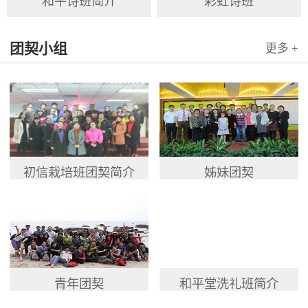
和平诗班简介
彩虹诗班
团契小组
更多 +
初信栽培班团契简介
姊妹团契
青年团契
和平堂洗礼班简介