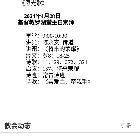
《恩光歌》
2024年4月28日
基督教罗湖堂主日崇拜
早堂：9:00-10:30
讲员：陈永安 传道
讲题：《将来的荣耀》
经文：罗8：18-25
诗歌：11、29、272、321
启应：137、将来荣耀
诗班：常青诗班
诗歌：《亲爱主，牵我手》
教会动态
更多 +