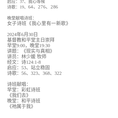
启应：37、我心等候
64、
276、
286
诗歌：19、
晚堂献唱诗班：
女子诗班《我心里有一新歌》
2024年6月30日
基督教和平堂主日崇拜
早堂9:00，晚堂19:30
讲题：《现实与真相》
讲员：林少媛 牧师
经文：诗124:1-8
启应：53、站立稳固
诗歌：56、323、368、322
诗班献唱：
早堂：彩虹诗班
《我们去》
晚堂：和平诗班
《祂属于我》