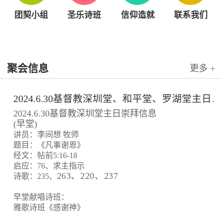
团契小组
圣乐诗班
信仰造就
联系我们
聚会信息
更多 +
2024.6.30基督教深圳堂、和平堂、罗湖堂主日崇拜信息
2024.6.30基督教深圳堂主日崇拜信息
(早堂)
讲员：李间想 牧师
题目：《凡事谢恩》
经文：帖前5:16-18
启应：76、求主指示
263、220、237
诗歌：235、
早堂献唱诗班：
雅歌诗班《感谢神》