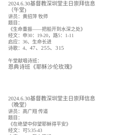
2024.6.30基督教深圳堂主日崇拜信息
（午堂)
讲员：黄招萍 牧师
题目：
《生命重振——把船开到水深之处》
经文：申30：19-20，路5：1-11
启应：36、生命长进
47、255、315
诗歌：4、
午堂献唱诗班：
恩典诗班《耶稣沙伦玫瑰》
2024.6.30基督教深圳堂主日崇拜信息
（晚堂）
讲员：高广翔 传道
题目：
《在绝望中仰望耶稣得平安》
经文：可5:35-43