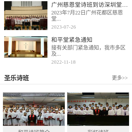
广州慈恩堂诗班到访深圳堂、和平堂
2023年7月22日广州花都区慈恩
堂...
2023
-
07
-
26
联合诗班在叶海莲牧师的带领
和平堂紧急通知
下，先后到访基督教和平堂、深
接有关部门紧急通知，我市多区
圳堂。 上午和平堂教...
及...
2022
-
11
-
18
罗湖区出现社会面疫情，目前情
圣乐诗班
更多>>
况比较复杂。基督教和平堂自11
月19日起，执行实施“双暂停”
措...