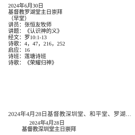
2024年6月30日
基督教罗湖堂主日崇拜
（早堂）
讲员：张恒友牧师
讲题：《认识神的义》
经文：罗10:1-13
诗歌：4，47，216，252
启应：16
诗班：莲塘诗班
诗歌：《荣耀归神》
2024年4月28日基督教深圳堂、和平堂、罗湖堂主日崇拜
2024年4月28日
基督教深圳堂主日崇拜