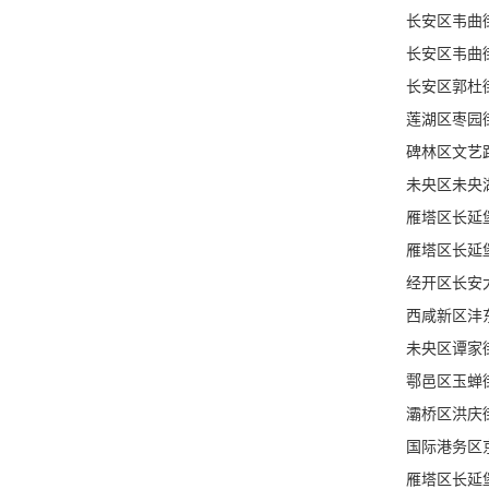
长安区韦曲
长安区韦曲
长安区郭杜
莲湖区枣园
碑林区文艺
未央区未央
雁塔区长延
雁塔区长延堡
经开区长安
西咸新区沣
未央区谭家
鄠邑区玉蝉
灞桥区洪庆
国际港务区
雁塔区长延