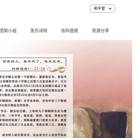
和平堂
团契小组
圣乐诗班
信仰造就
资源分享