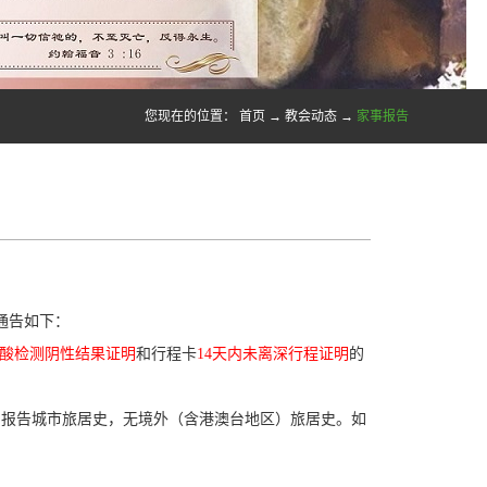
您现在的位置：
首页
→
教会动态
→
家事报告
通告如下：
核酸检测阴性结果证明
和行程卡
14天内未离深行程证明
的
性病例报告城市旅居史，无境外（含港澳台地区）旅居史。如