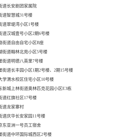
街道长安剧团家属院
街道智慧城31号楼
街道翠堤湾小区1号楼
街道汉城壹号小区2期6号楼
路街道自由自宅小区B座
湖街道翰林北苑小区5号楼
堡街道明德八英里7号楼
街道长丰园小区1期2号楼、2期15号楼
大学渭水校区住宅小区10号楼
东新城上林街道奥林匹克花园小区E3栋
街道红旗社区17号楼
街道龙家寨村
街道庆华长安家园11号楼
京东亚洲一号员工宿舍
堡街道中环国际城西区2号楼