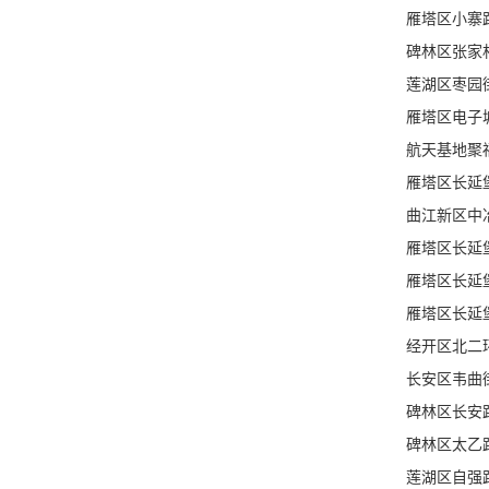
雁塔区小寨
碑林区张家
莲湖区枣园
雁塔区电子
航天基地聚
雁塔区长延
曲江新区中
雁塔区长延
雁塔区长延
雁塔区长延
经开区北二
长安区韦曲
碑林区长安
碑林区太乙
莲湖区自强