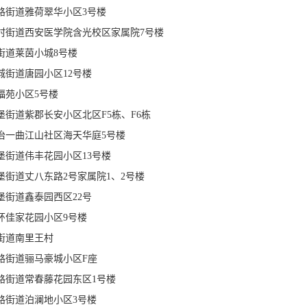
路街道雅荷翠华小区3号楼
村街道西安医学院含光校区家属院7号楼
街道莱茵小城8号楼
城街道唐园小区12号楼
福苑小区5号楼
堡街道紫郡长安小区北区F5栋、F6栋
冶一曲江山社区海天华庭5号楼
堡街道伟丰花园小区13号楼
堡街道丈八东路2号家属院1、2号楼
堡街道鑫泰园西区22号
环佳家花园小区9号楼
街道南里王村
路街道骊马豪城小区F座
路街道常春藤花园东区1号楼
路街道泊澜地小区3号楼