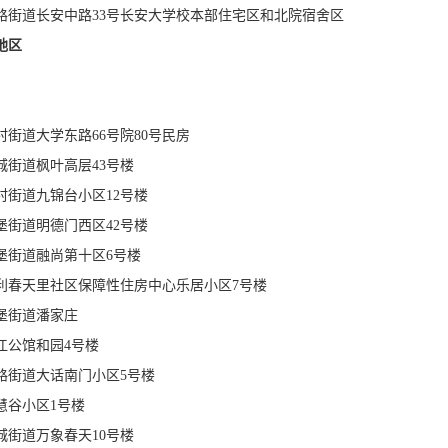
路街道长安中路33号长安大学校本部住宅区和北院宿舍区
地区
街道大学东路66号院80号民房
城街道枫叶高层43号楼
村街道九锦台小区12号楼
堡街道明德门西区42号楼
堡街道融尚第十区6号楼
利春天里社区保障性住房中心乐居小区7号楼
堡街道潘家庄
江公馆和园4号楼
路街道大话南门小区5号楼
慧谷小区1号楼
城街道万象春天10号楼