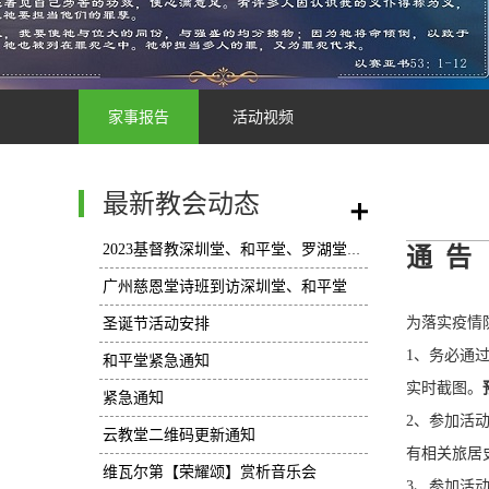
家事报告
活动视频
最新教会动态
/
2023基督教深圳堂、和平堂、罗湖堂圣诞节活动安排
通 告
广州慈恩堂诗班到访深圳堂、和平堂
为落实疫情
圣诞节活动安排
1、务必通
和平堂紧急通知
实时截图。
紧急通知
2、参加活
云教堂二维码更新通知
有相关旅居
维瓦尔第【荣耀颂】赏析音乐会
3、参加活