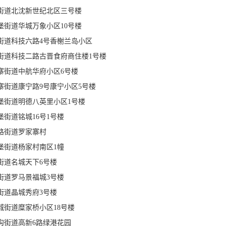
街道北沈新世纪北区三号楼
堡街道华城万象小区10号楼
街道科技六路4号香榭兰岛小区
街道科技二路古晋食府商住楼1号楼
寨街道中航华府小区6号楼
寨街道康宁路9号康宁小区5号楼
堡街道明德八英里小区1号楼
堡街道铭城16号1号楼
路街道罗家寨村
堡街道杨家村南区1幢
街道名城天下6号楼
街道罗马景福城3号楼
街道晶城秀府3号楼
城街道糜家桥小区18号楼
沟街道高新6路绿港花园