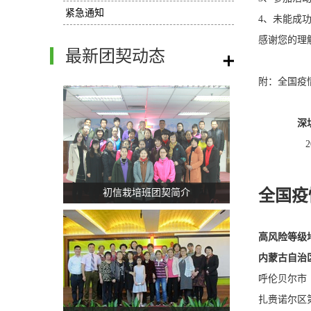
紧急通知
4、未能成
感谢您的理
最新团契动态
/
附：全国疫情
深圳市
2021年
全国疫
初信栽培班团契简介
高风险等级
内蒙古自治
呼伦贝尔市
扎赉诺尔区