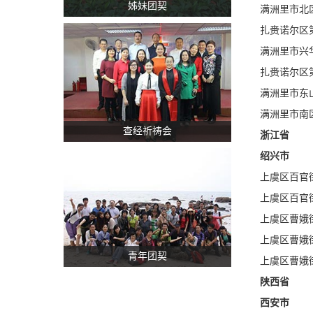
姊妹团契
满洲里市北
扎赉诺尔区
满洲里市兴
扎赉诺尔区
满洲里市东
满洲里市南
查经祈祷会
浙江省
绍兴市
上虞区百官
上虞区百官
上虞区曹娥
上虞区曹娥
青年团契
上虞区曹娥
陕西省
西安市