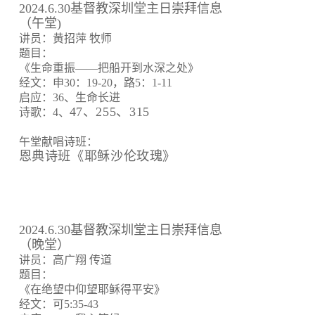
2024.6.30基督教深圳堂主日崇拜信息
（午堂)
讲员：黄招萍 牧师
题目：
《生命重振——把船开到水深之处》
经文：申30：19-20，路5：1-11
启应：36、生命长进
47、255、315
诗歌：4、
午堂献唱诗班：
恩典诗班《耶稣沙伦玫瑰》
2024.6.30基督教深圳堂主日崇拜信息
（晚堂）
讲员：高广翔 传道
题目：
《在绝望中仰望耶稣得平安》
经文：可5:35-43