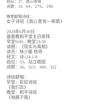
启应：37、我心等候
64、
276、
286
诗歌：19、
晚堂献唱诗班：
女子诗班《我心里有一新歌》
2024年6月30日
基督教和平堂主日崇拜
早堂9:00，晚堂19:30
讲题：《现实与真相》
讲员：林少媛 牧师
经文：诗124:1-8
启应：53、站立稳固
诗歌：56、323、368、322
诗班献唱：
早堂：彩虹诗班
《我们去》
晚堂：和平诗班
《祂属于我》