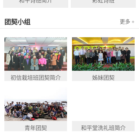
和平诗班简介
彩虹诗班
团契小组
更多 +
初信栽培班团契简介
姊妹团契
青年团契
和平堂洗礼班简介