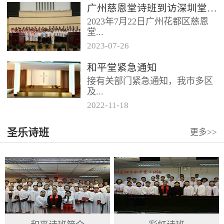
广州慈恩堂诗班到访深圳堂、和平堂
2023年7月22日广州花都区慈恩
堂...
2023
-
07
-
26
联合诗班在叶海莲牧师的带领
和平堂紧急通知
下，先后到访基督教和平堂、深
接有关部门紧急通知，我市多区
圳堂。 上午和平堂教...
及...
2022
-
11
-
18
罗湖区出现社会面疫情，目前情
圣乐诗班
更多>>
况比较复杂。基督教和平堂自11
月19日起，执行实施“双暂停”
措...