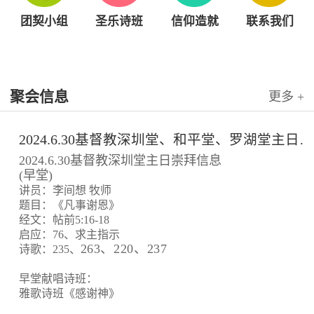
团契小组
圣乐诗班
信仰造就
联系我们
聚会信息
更多 +
2024.6.30基督教深圳堂、和平堂、罗湖堂主日崇拜信息
2024.6.30基督教深圳堂主日崇拜信息
(早堂)
讲员：李间想 牧师
题目：《凡事谢恩》
经文：帖前5:16-18
启应：76、求主指示
263、220、237
诗歌：235、
早堂献唱诗班：
雅歌诗班《感谢神》