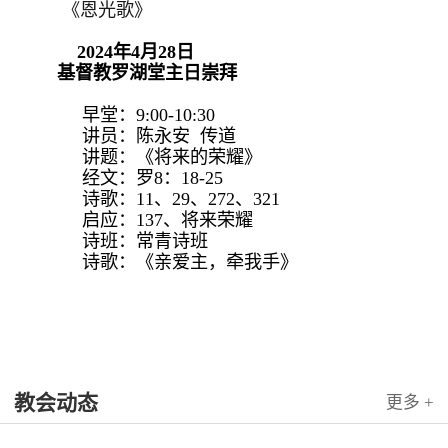
《恩光歌》
2024年4月28日
基督教罗湖堂主日崇拜
早堂：9:00-10:30
讲员：陈永安 传道
讲题：《将来的荣耀》
经文：罗8：18-25
诗歌：11、29、272、321
启应：137、将来荣耀
诗班：常青诗班
诗歌：《亲爱主，牵我手》
教会动态
更多 +