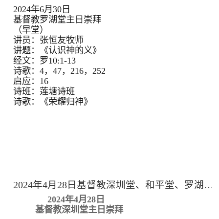
2024年6月30日
基督教罗湖堂主日崇拜
（早堂）
讲员：张恒友牧师
讲题：《认识神的义》
经文：罗10:1-13
诗歌：4，47，216，252
启应：16
诗班：莲塘诗班
诗歌：《荣耀归神》
2024年4月28日基督教深圳堂、和平堂、罗湖堂主日崇拜
2024年4月28日
基督教深圳堂主日崇拜