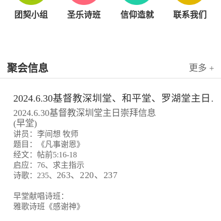
团契小组
圣乐诗班
信仰造就
联系我们
聚会信息
更多 +
2024.6.30基督教深圳堂、和平堂、罗湖堂主日崇拜信息
2024.6.30基督教深圳堂主日崇拜信息
(早堂)
讲员：李间想 牧师
题目：《凡事谢恩》
经文：帖前5:16-18
启应：76、求主指示
263、220、237
诗歌：235、
早堂献唱诗班：
雅歌诗班《感谢神》