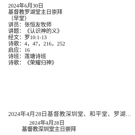
2024年6月30日
基督教罗湖堂主日崇拜
（早堂）
讲员：张恒友牧师
讲题：《认识神的义》
经文：罗10:1-13
诗歌：4，47，216，252
启应：16
诗班：莲塘诗班
诗歌：《荣耀归神》
2024年4月28日基督教深圳堂、和平堂、罗湖堂主日崇拜
2024年4月28日
基督教深圳堂主日崇拜