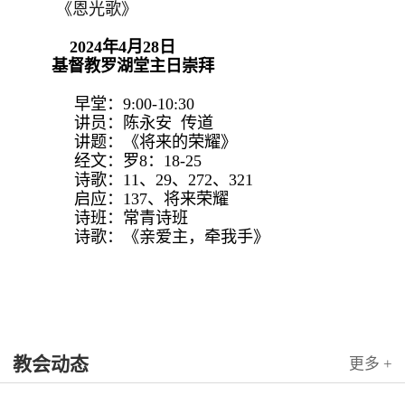
《恩光歌》
2024年4月28日
基督教罗湖堂主日崇拜
早堂：9:00-10:30
讲员：陈永安 传道
讲题：《将来的荣耀》
经文：罗8：18-25
诗歌：11、29、272、321
启应：137、将来荣耀
诗班：常青诗班
诗歌：《亲爱主，牵我手》
教会动态
更多 +