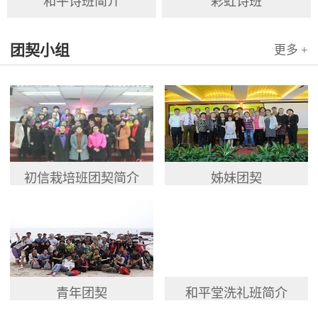
和平诗班简介
彩虹诗班
团契小组
更多 +
初信栽培班团契简介
姊妹团契
青年团契
和平堂洗礼班简介