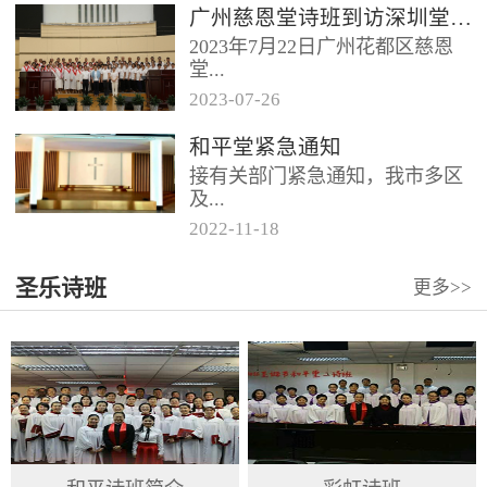
广州慈恩堂诗班到访深圳堂、和平堂
2023年7月22日广州花都区慈恩
堂...
2023
-
07
-
26
联合诗班在叶海莲牧师的带领
和平堂紧急通知
下，先后到访基督教和平堂、深
接有关部门紧急通知，我市多区
圳堂。 上午和平堂教...
及...
2022
-
11
-
18
罗湖区出现社会面疫情，目前情
圣乐诗班
更多>>
况比较复杂。基督教和平堂自11
月19日起，执行实施“双暂停”
措...