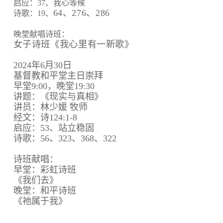
启应：37、我心等候
64、
276、
286
诗歌：19、
晚堂献唱诗班：
女子诗班《我心里有一新歌》
2024年6月30日
基督教和平堂主日崇拜
早堂9:00，晚堂19:30
讲题：《现实与真相》
讲员：林少媛 牧师
经文：诗124:1-8
启应：53、站立稳固
诗歌：56、323、368、322
诗班献唱：
早堂：彩虹诗班
《我们去》
晚堂：和平诗班
《祂属于我》