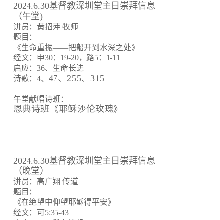
2024.6.30基督教深圳堂主日崇拜信息
（午堂)
讲员：黄招萍 牧师
题目：
《生命重振——把船开到水深之处》
经文：申30：19-20，路5：1-11
启应：36、生命长进
47、255、315
诗歌：4、
午堂献唱诗班：
恩典诗班《耶稣沙伦玫瑰》
2024.6.30基督教深圳堂主日崇拜信息
（晚堂）
讲员：高广翔 传道
题目：
《在绝望中仰望耶稣得平安》
经文：可5:35-43