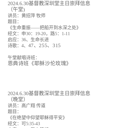
2024.6.30基督教深圳堂主日崇拜信息
（午堂)
讲员：黄招萍 牧师
题目：
《生命重振——把船开到水深之处》
经文：申30：19-20，路5：1-11
启应：36、生命长进
47、255、315
诗歌：4、
午堂献唱诗班：
恩典诗班《耶稣沙伦玫瑰》
2024.6.30基督教深圳堂主日崇拜信息
（晚堂）
讲员：高广翔 传道
题目：
《在绝望中仰望耶稣得平安》
经文：可5:35-43