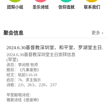
团契小组
圣乐诗班
信仰造就
联系我们
聚会信息
更多 +
2024.6.30基督教深圳堂、和平堂、罗湖堂主日崇拜信息
2024.6.30基督教深圳堂主日崇拜信息
(早堂)
讲员：李间想 牧师
题目：《凡事谢恩》
经文：帖前5:16-18
启应：76、求主指示
263、220、237
诗歌：235、
早堂献唱诗班：
雅歌诗班《感谢神》