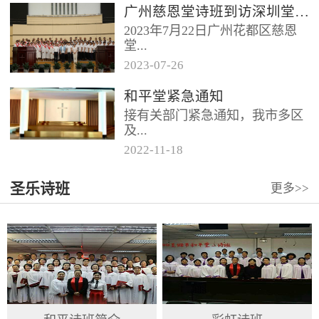
广州慈恩堂诗班到访深圳堂、和平堂
2023年7月22日广州花都区慈恩
堂...
2023
-
07
-
26
联合诗班在叶海莲牧师的带领
和平堂紧急通知
下，先后到访基督教和平堂、深
接有关部门紧急通知，我市多区
圳堂。 上午和平堂教...
及...
2022
-
11
-
18
罗湖区出现社会面疫情，目前情
圣乐诗班
更多>>
况比较复杂。基督教和平堂自11
月19日起，执行实施“双暂停”
措...