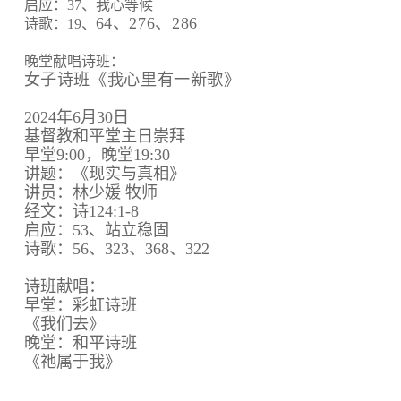
启应：37、我心等候
64、
276、
286
诗歌：19、
晚堂献唱诗班：
女子诗班《我心里有一新歌》
2024年6月30日
基督教和平堂主日崇拜
早堂9:00，晚堂19:30
讲题：《现实与真相》
讲员：林少媛 牧师
经文：诗124:1-8
启应：53、站立稳固
诗歌：56、323、368、322
诗班献唱：
早堂：彩虹诗班
《我们去》
晚堂：和平诗班
《祂属于我》