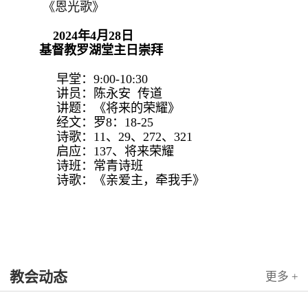
《恩光歌》
2024年4月28日
基督教罗湖堂主日崇拜
早堂：9:00-10:30
讲员：陈永安 传道
讲题：《将来的荣耀》
经文：罗8：18-25
诗歌：11、29、272、321
启应：137、将来荣耀
诗班：常青诗班
诗歌：《亲爱主，牵我手》
教会动态
更多 +