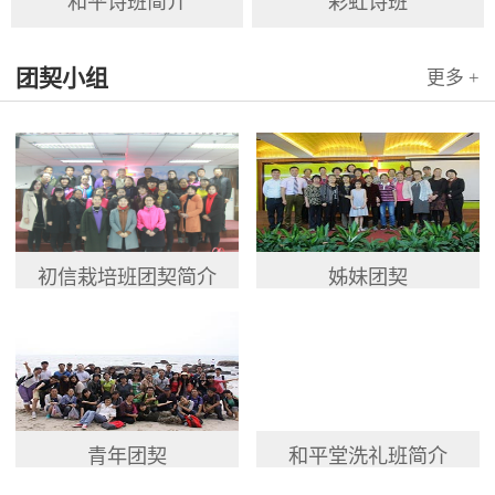
和平诗班简介
彩虹诗班
团契小组
更多 +
初信栽培班团契简介
姊妹团契
青年团契
和平堂洗礼班简介