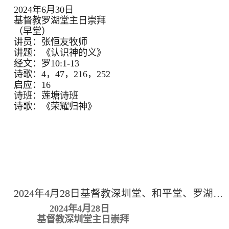
2024年6月30日
基督教罗湖堂主日崇拜
（早堂）
讲员：张恒友牧师
讲题：《认识神的义》
经文：罗10:1-13
诗歌：4，47，216，252
启应：16
诗班：莲塘诗班
诗歌：《荣耀归神》
2024年4月28日基督教深圳堂、和平堂、罗湖堂主日崇拜
2024年4月28日
基督教深圳堂主日崇拜