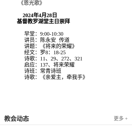
《恩光歌》
2024年4月28日
基督教罗湖堂主日崇拜
早堂：9:00-10:30
讲员：陈永安 传道
讲题：《将来的荣耀》
经文：罗8：18-25
诗歌：11、29、272、321
启应：137、将来荣耀
诗班：常青诗班
诗歌：《亲爱主，牵我手》
教会动态
更多 +