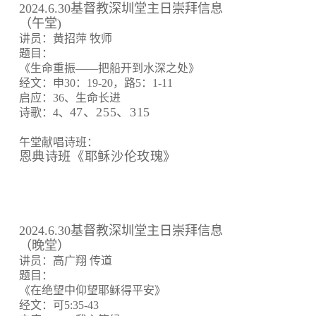
2024.6.30基督教深圳堂主日崇拜信息
（午堂)
讲员：黄招萍 牧师
题目：
《生命重振——把船开到水深之处》
经文：申30：19-20，路5：1-11
启应：36、生命长进
47、255、315
诗歌：4、
午堂献唱诗班：
恩典诗班《耶稣沙伦玫瑰》
2024.6.30基督教深圳堂主日崇拜信息
（晚堂）
讲员：高广翔 传道
题目：
《在绝望中仰望耶稣得平安》
经文：可5:35-43