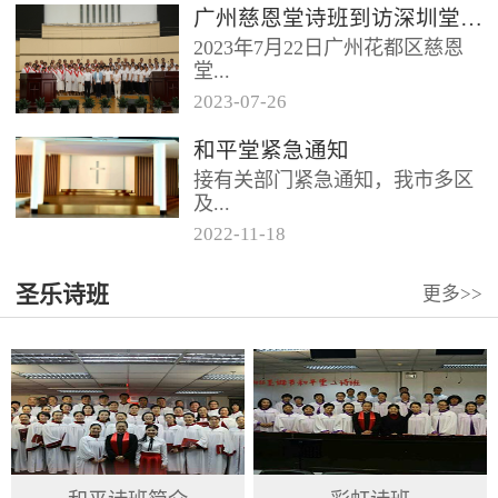
广州慈恩堂诗班到访深圳堂、和平堂
2023年7月22日广州花都区慈恩
堂...
2023
-
07
-
26
联合诗班在叶海莲牧师的带领
和平堂紧急通知
下，先后到访基督教和平堂、深
接有关部门紧急通知，我市多区
圳堂。 上午和平堂教...
及...
2022
-
11
-
18
罗湖区出现社会面疫情，目前情
圣乐诗班
更多>>
况比较复杂。基督教和平堂自11
月19日起，执行实施“双暂停”
措...