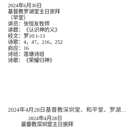
2024年6月30日
基督教罗湖堂主日崇拜
（早堂）
讲员：张恒友牧师
讲题：《认识神的义》
经文：罗10:1-13
诗歌：4，47，216，252
启应：16
诗班：莲塘诗班
诗歌：《荣耀归神》
2024年4月28日基督教深圳堂、和平堂、罗湖堂主日崇拜
2024年4月28日
基督教深圳堂主日崇拜