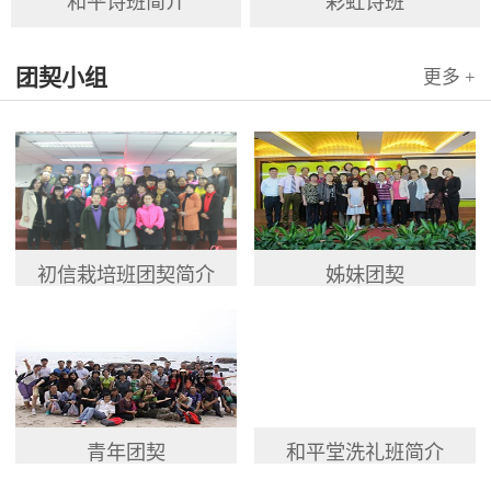
和平诗班简介
彩虹诗班
团契小组
更多 +
初信栽培班团契简介
姊妹团契
青年团契
和平堂洗礼班简介