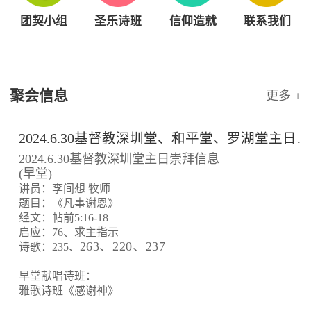
团契小组
圣乐诗班
信仰造就
联系我们
聚会信息
更多 +
2024.6.30基督教深圳堂、和平堂、罗湖堂主日崇拜信息
2024.6.30基督教深圳堂主日崇拜信息
(早堂)
讲员：李间想 牧师
题目：《凡事谢恩》
经文：帖前5:16-18
启应：76、求主指示
263、220、237
诗歌：235、
早堂献唱诗班：
雅歌诗班《感谢神》