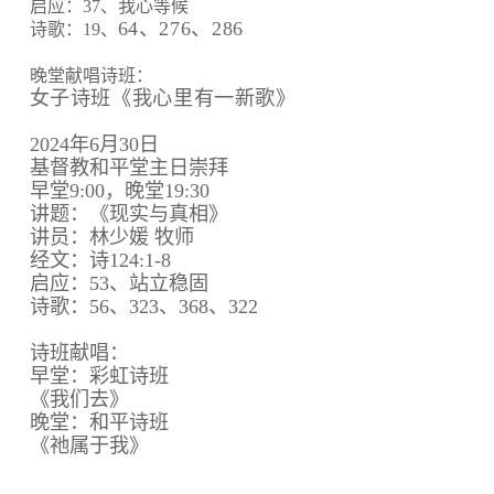
启应：37、我心等候
64、
276、
286
诗歌：19、
晚堂献唱诗班：
女子诗班《我心里有一新歌》
2024年6月30日
基督教和平堂主日崇拜
早堂9:00，晚堂19:30
讲题：《现实与真相》
讲员：林少媛 牧师
经文：诗124:1-8
启应：53、站立稳固
诗歌：56、323、368、322
诗班献唱：
早堂：彩虹诗班
《我们去》
晚堂：和平诗班
《祂属于我》