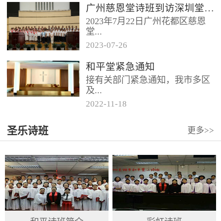
广州慈恩堂诗班到访深圳堂、和平堂
2023年7月22日广州花都区慈恩
堂...
2023
-
07
-
26
联合诗班在叶海莲牧师的带领
和平堂紧急通知
下，先后到访基督教和平堂、深
接有关部门紧急通知，我市多区
圳堂。 上午和平堂教...
及...
2022
-
11
-
18
罗湖区出现社会面疫情，目前情
圣乐诗班
更多>>
况比较复杂。基督教和平堂自11
月19日起，执行实施“双暂停”
措...