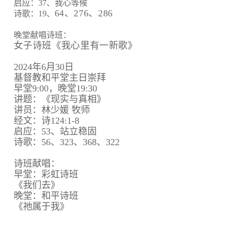
启应：37、我心等候
64、
276、
286
诗歌：19、
晚堂献唱诗班：
女子诗班《我心里有一新歌》
2024年6月30日
基督教和平堂主日崇拜
早堂9:00，晚堂19:30
讲题：《现实与真相》
讲员：林少媛 牧师
经文：诗124:1-8
启应：53、站立稳固
诗歌：56、323、368、322
诗班献唱：
早堂：彩虹诗班
《我们去》
晚堂：和平诗班
《祂属于我》