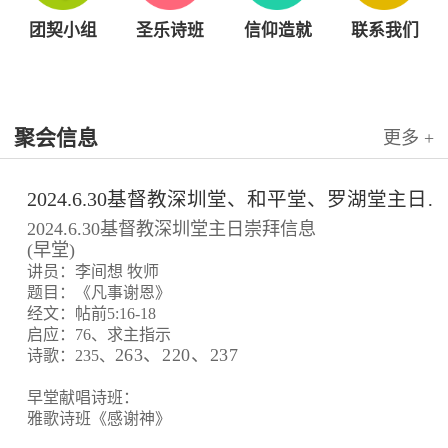
团契小组
圣乐诗班
信仰造就
联系我们
聚会信息
更多 +
2024.6.30基督教深圳堂、和平堂、罗湖堂主日崇拜信息
2024.6.30基督教深圳堂主日崇拜信息
(早堂)
讲员：李间想 牧师
题目：《凡事谢恩》
经文：帖前5:16-18
启应：76、求主指示
263、220、237
诗歌：235、
早堂献唱诗班：
雅歌诗班《感谢神》