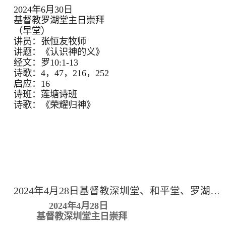
2024年6月30日
基督教罗湖堂主日崇拜
（早堂）
讲员：张恒友牧师
讲题：《认识神的义》
经文：罗10:1-13
诗歌：4，47，216，252
启应：16
诗班：莲塘诗班
诗歌：《荣耀归神》
2024年4月28日基督教深圳堂、和平堂、罗湖堂主日崇拜
2024年4月28日
基督教深圳堂主日崇拜