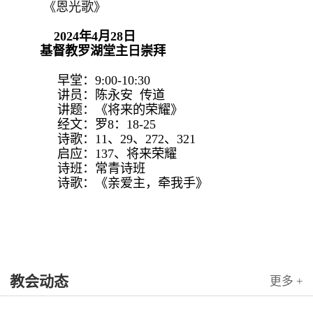
《恩光歌》
2024年4月28日
基督教罗湖堂主日崇拜
早堂：9:00-10:30
讲员：陈永安 传道
讲题：《将来的荣耀》
经文：罗8：18-25
诗歌：11、29、272、321
启应：137、将来荣耀
诗班：常青诗班
诗歌：《亲爱主，牵我手》
教会动态
更多 +