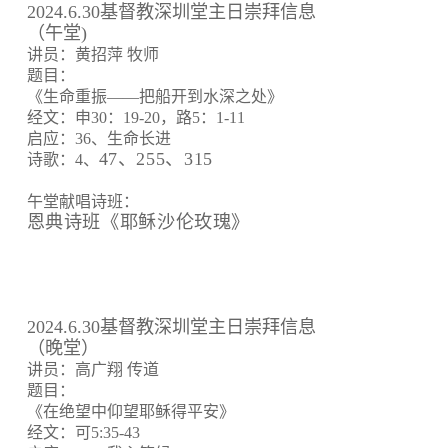
2024.6.30基督教深圳堂主日崇拜信息
（午堂)
讲员：黄招萍 牧师
题目：
《生命重振——把船开到水深之处》
经文：申30：19-20，路5：1-11
启应：36、生命长进
47、255、315
诗歌：4、
午堂献唱诗班：
恩典诗班《耶稣沙伦玫瑰》
2024.6.30基督教深圳堂主日崇拜信息
（晚堂）
讲员：高广翔 传道
题目：
《在绝望中仰望耶稣得平安》
经文：可5:35-43