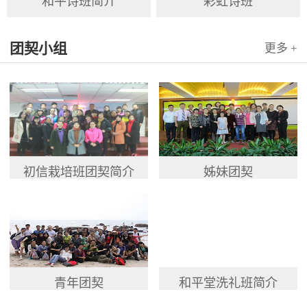
和平诗班简介
彩虹诗班
团契小组
更多 +
初信栽培班团契简介
姊妹团契
青年团契
和平堂洗礼班简介