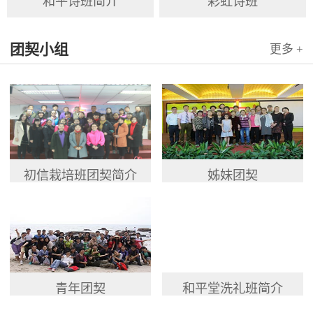
和平诗班简介
彩虹诗班
团契小组
更多 +
初信栽培班团契简介
姊妹团契
青年团契
和平堂洗礼班简介