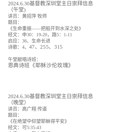
2024.6.30基督教深圳堂主日崇拜信息
（午堂)
讲员：黄招萍 牧师
题目：
《生命重振——把船开到水深之处》
经文：申30：19-20，路5：1-11
启应：36、生命长进
47、255、315
诗歌：4、
午堂献唱诗班：
恩典诗班《耶稣沙伦玫瑰》
2024.6.30基督教深圳堂主日崇拜信息
（晚堂）
讲员：高广翔 传道
题目：
《在绝望中仰望耶稣得平安》
经文：可5:35-43