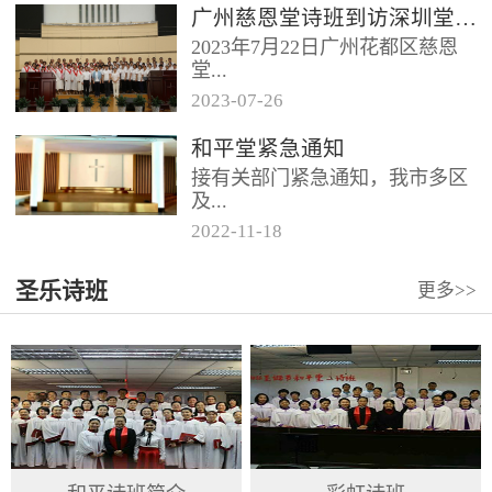
广州慈恩堂诗班到访深圳堂、和平堂
2023年7月22日广州花都区慈恩
堂...
2023
-
07
-
26
联合诗班在叶海莲牧师的带领
和平堂紧急通知
下，先后到访基督教和平堂、深
接有关部门紧急通知，我市多区
圳堂。 上午和平堂教...
及...
2022
-
11
-
18
罗湖区出现社会面疫情，目前情
圣乐诗班
更多>>
况比较复杂。基督教和平堂自11
月19日起，执行实施“双暂停”
措...