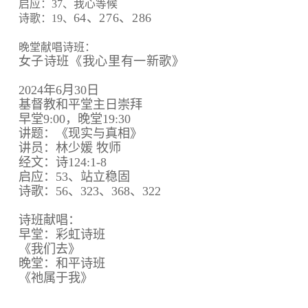
启应：37、我心等候
64、
276、
286
诗歌：19、
晚堂献唱诗班：
女子诗班《我心里有一新歌》
2024年6月30日
基督教和平堂主日崇拜
早堂9:00，晚堂19:30
讲题：《现实与真相》
讲员：林少媛 牧师
经文：诗124:1-8
启应：53、站立稳固
诗歌：56、323、368、322
诗班献唱：
早堂：彩虹诗班
《我们去》
晚堂：和平诗班
《祂属于我》