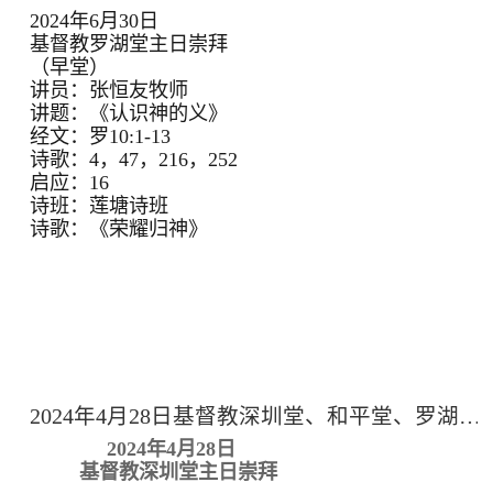
2024年6月30日
基督教罗湖堂主日崇拜
（早堂）
讲员：张恒友牧师
讲题：《认识神的义》
经文：罗10:1-13
诗歌：4，47，216，252
启应：16
诗班：莲塘诗班
诗歌：《荣耀归神》
2024年4月28日基督教深圳堂、和平堂、罗湖堂主日崇拜
2024年4月28日
基督教深圳堂主日崇拜