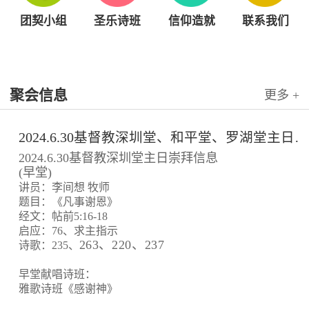
团契小组
圣乐诗班
信仰造就
联系我们
聚会信息
更多 +
2024.6.30基督教深圳堂、和平堂、罗湖堂主日崇拜信息
2024.6.30基督教深圳堂主日崇拜信息
(早堂)
讲员：李间想 牧师
题目：《凡事谢恩》
经文：帖前5:16-18
启应：76、求主指示
263、220、237
诗歌：235、
早堂献唱诗班：
雅歌诗班《感谢神》