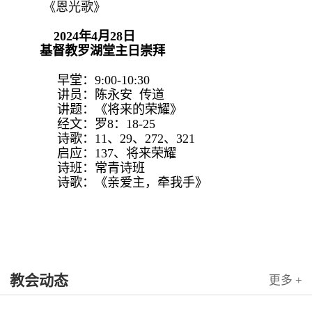
《恩光歌》
2024年4月28日
基督教罗湖堂主日崇拜
早堂：9:00-10:30
讲员：陈永安 传道
讲题：《将来的荣耀》
经文：罗8：18-25
诗歌：11、29、272、321
启应：137、将来荣耀
诗班：常青诗班
诗歌：《亲爱主，牵我手》
教会动态
更多 +